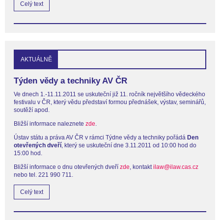
Celý text
AKTUÁLNĚ
Týden vědy a techniky AV ČR
Ve dnech 1.-11.11.2011 se uskuteční již 11. ročník největšího vědeckého
festivalu v ČR, který vědu představí formou přednášek, výstav, seminářů,
soutěží apod.
Bližší informace naleznete
zde
.
Ústav státu a práva AV ČR v rámci Týdne vědy a techniky pořádá
Den
otevřených dveří
, který se uskuteční dne 3.11.2011 od 10:00 hod do
15:00 hod.
Bližší informace o dnu otevřených dveří
zde
, kontakt
ilaw@ilaw.cas.cz
nebo tel. 221 990 711.
Celý text