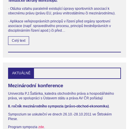
Tematické okruhy workshopu:
· Otázka vztahu paralelně existující úpravy sportovních asociací k
obecnému právu (právu EU, právu vnitrostátnímu či mezinárodnímu).
· Aplikace veřejnoprávních principů v řízení před orgány sportovní
asociace (např. spravedlivého procesu, principů trestněprávních v
disciplinárním řízení apod.) či před…
Celý text
AKTUÁLNĚ
Mezinárodní konference
Univerzita P.J.Šafárika, katedra obchodního práva a hospodářského
práva, ve spolupráci s Ústavem státu a práva AV ČR pořádají
II. ročník mezinárodního sympozia (právo-obchod-ekonomika)
.
Sympozium se uskuteční ve dnech 26.10.-28.10.2011 ve Štrbském
Plese.
Program sympozia
zde
.