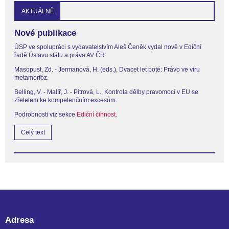
AKTUÁLNĚ
Nové publikace
ÚSP ve spolupráci s vydavatelstvím Aleš Čeněk vydal nově v Ediční
řadě Ústavu státu a práva AV ČR:
Masopust, Zd. - Jermanová, H. (eds.), Dvacet let poté: Právo ve víru
metamorfóz.
Belling, V. - Malíř, J. - Pítrová, L., Kontrola dělby pravomocí v EU se
zřetelem ke kompetenčním excesům.
Podrobnosti viz sekce
Ediční činnost
.
Celý text
Adresa