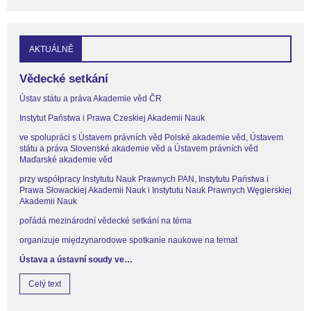
AKTUÁLNĚ
Vědecké setkání
Ústav státu a práva Akademie věd ČR
Instytut Państwa i Prawa Czeskiej Akademii Nauk
ve spolupráci s Ústavem právních věd Polské akademie věd, Ústavem
státu a práva Slovenské akademie věd a Ústavem právních věd
Maďarské akademie věd
przy współpracy Instytutu Nauk Prawnych PAN, Instytutu Państwa i
Prawa Słowackiej Akademii Nauk i Instytutu Nauk Prawnych Węgierskiej
Akademii Nauk
pořádá mezinárodní vědecké setkání na téma
organizuje międzynarodowe spotkanie naukowe na temat
Ústava a ústavní soudy ve…
Celý text