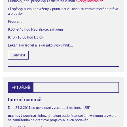
Přihlášky, příp. příspěvky zasílejte na e-mail
akce@ilaw.cas.cz
.
Příspěvky budou navrženy k publikaci v Časopisu zdravotnického práva
a bioetiky.
Program:
9.00 -9.40 hod Registrace, zahájení
9.40 - 10.50 hod I. blok
Lékař jako léčitel a lékař jako výzkumník…
Celý text
AKTUÁLNĚ
Interní seminář
Dne 24.3.2011 se uskuteční v zasedací místnosti USP
grantový seminář,
jehož tématem bude financování výzkumu a vývoje
se zaměřením na grantové projekty a jejich podávání.