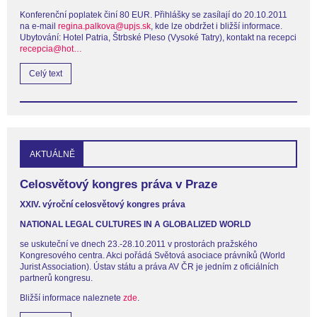
Konferenční poplatek činí 80 EUR. Přihlášky se zasílají do 20.10.2011
na e-mail
regina.palkova@upjs.sk
, kde lze obdržet i bližší informace.
Ubytování: Hotel Patria, Štrbské Pleso (Vysoké Tatry), kontakt na recepci
recepcia@hot…
Celý text
AKTUÁLNĚ
Celosvětový kongres práva v Praze
XXIV. výroční celosvětový kongres práva
NATIONAL LEGAL CULTURES IN A GLOBALIZED WORLD
se uskuteční ve dnech 23.-28.10.2011 v prostorách pražského
Kongresového centra. Akci pořádá Světová asociace právníků (World
Jurist Association). Ústav státu a práva AV ČR je jedním z oficiálních
partnerů kongresu.
Bližší informace naleznete
zde
.