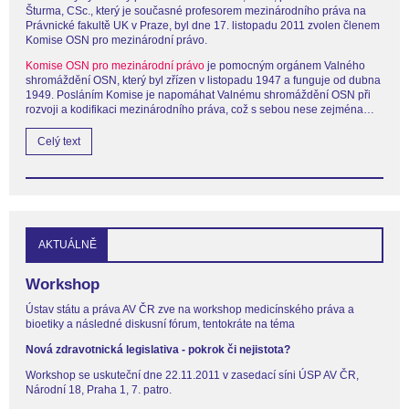
Šturma, CSc., který je současné profesorem mezinárodního práva na
Právnické fakultě UK v Praze, byl dne 17. listopadu 2011 zvolen členem
Komise OSN pro mezinárodní právo.
Komise OSN pro mezinárodní právo
je pomocným orgánem Valného
shromáždění OSN, který byl zřízen v listopadu 1947 a funguje od dubna
1949. Posláním Komise je napomáhat Valnému shromáždění OSN při
rozvoji a kodifikaci mezinárodního práva, což s sebou nese zejména…
Celý text
AKTUÁLNĚ
Workshop
Ústav státu a práva AV ČR zve na workshop medicínského práva a
bioetiky a následné diskusní fórum, tentokráte na téma
Nová zdravotnická legislativa - pokrok či nejistota?
Workshop se uskuteční dne 22.11.2011 v zasedací síni ÚSP AV ČR,
Národní 18, Praha 1, 7. patro.