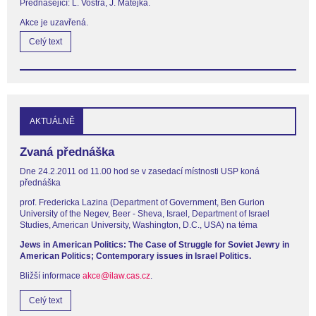
Přednášející: L. Vostrá, J. Matejka.
Akce je uzavřená.
Celý text
AKTUÁLNĚ
Zvaná přednáška
Dne 24.2.2011 od 11.00 hod se v zasedací místnosti USP koná
přednáška
prof. Fredericka Lazina (Department of Government, Ben Gurion
University of the Negev, Beer - Sheva, Israel, Department of Israel
Studies, American University, Washington, D.C., USA) na téma
Jews in American Politics: The Case of Struggle for Soviet Jewry in
American Politics; Contemporary issues in Israel Politics.
Bližší informace
akce@ilaw.cas.cz
.
Celý text