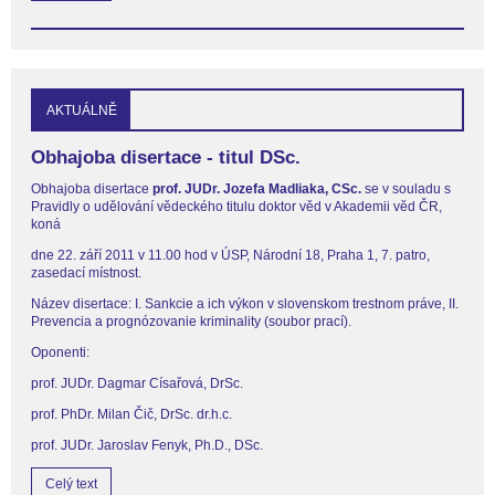
AKTUÁLNĚ
Obhajoba disertace - titul DSc.
Obhajoba disertace
prof. JUDr. Jozefa Madliaka, CSc.
se v souladu s
Pravidly o udělování vědeckého titulu doktor věd v Akademii věd ČR,
koná
dne 22. září 2011 v 11.00 hod v ÚSP, Národní 18, Praha 1, 7. patro,
zasedací místnost.
Název disertace: I. Sankcie a ich výkon v slovenskom trestnom práve, II.
Prevencia a prognózovanie kriminality (soubor prací).
Oponenti:
prof. JUDr. Dagmar Císařová, DrSc.
prof. PhDr. Milan Čič, DrSc. dr.h.c.
prof. JUDr. Jaroslav Fenyk, Ph.D., DSc.
Celý text