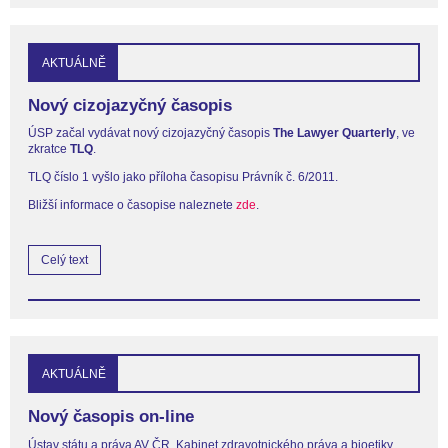
AKTUÁLNĚ
Nový cizojazyčný časopis
ÚSP začal vydávat nový cizojazyčný časopis
The Lawyer Quarterly
, ve
zkratce
TLQ
.
TLQ číslo 1 vyšlo jako příloha časopisu Právník č. 6/2011.
Bližší informace o časopise naleznete
zde
.
Celý text
AKTUÁLNĚ
Nový časopis on-line
Ústav státu a práva AV ČR, Kabinet zdravotnického práva a bioetiky