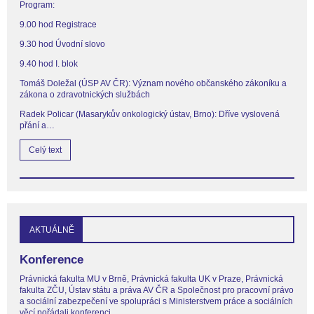
Program:
9.00 hod Registrace
9.30 hod Úvodní slovo
9.40 hod I. blok
Tomáš Doležal (ÚSP AV ČR): Význam nového občanského zákoníku a
zákona o zdravotnických službách
Radek Policar (Masarykův onkologický ústav, Brno): Dříve vyslovená
přání a…
Celý text
AKTUÁLNĚ
Konference
Právnická fakulta MU v Brně, Právnická fakulta UK v Praze, Právnická
fakulta ZČU, Ústav státu a práva AV ČR a Společnost pro pracovní právo
a sociální zabezpečení ve spolupráci s Ministerstvem práce a sociálních
věcí pořádali konferenci