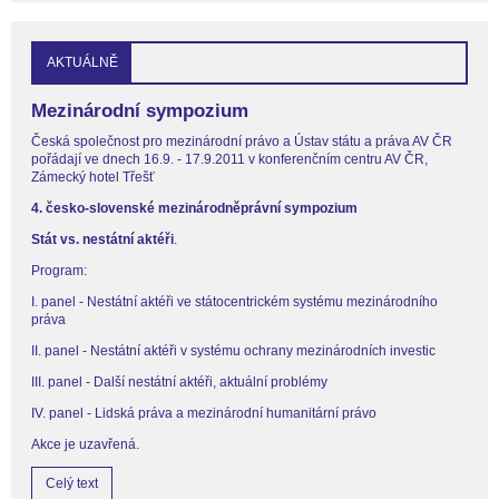
AKTUÁLNĚ
Mezinárodní sympozium
Česká společnost pro mezinárodní právo a Ústav státu a práva AV ČR
pořádají ve dnech 16.9. - 17.9.2011 v konferenčním centru AV ČR,
Zámecký hotel Třešť
4. česko-slovenské mezinárodněprávní sympozium
Stát vs. nestátní aktéři
.
Program:
I. panel - Nestátní aktéři ve státocentrickém systému mezinárodního
práva
II. panel - Nestátní aktéři v systému ochrany mezinárodních investic
III. panel - Další nestátní aktéři, aktuální problémy
IV. panel - Lidská práva a mezinárodní humanitární právo
Akce je uzavřená.
Celý text