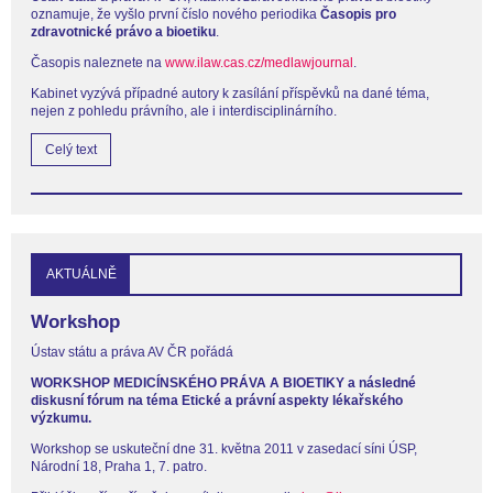
oznamuje, že vyšlo první číslo nového periodika
Časopis pro
zdravotnické právo a bioetiku
.
Časopis naleznete na
www.ilaw.cas.cz/medlawjournal
.
Kabinet vyzývá případné autory k zasílání příspěvků na dané téma,
nejen z pohledu právního, ale i interdisciplinárního.
Celý text
AKTUÁLNĚ
Workshop
Ústav státu a práva AV ČR pořádá
WORKSHOP MEDICÍNSKÉHO PRÁVA A BIOETIKY a následné
diskusní fórum na téma Etické a právní aspekty lékařského
výzkumu.
Workshop se uskuteční dne 31. května 2011 v zasedací síni ÚSP,
Národní 18, Praha 1, 7. patro.