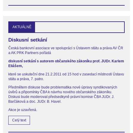
AKTUÁLNĚ
Diskusní setkání
Česká bankovní asociace ve spolupráci s Ústavem státu a práva AV ČR
a AK PRK Partners pořádá
diskusní setkání s autorem občanského zákoníku prof. JUDr. Karlem
Eliášem,
které se uskuteční dne 21.2.2011 od 15 hod v zasedací místnosti Ústavu
státu a práva, 7. patro.
Předmětem diskuse bude problematika nové úpravy syndikovaných
úvěrů a připomínky ČBA k návrhu nového občanského zákoníku.
Diskusi bude moderovat předsedkyně právní komise ČBA JUDr. J.
Barčáková a doc. JUDr. B. Havel.
Akce je uzavřená.
Celý text