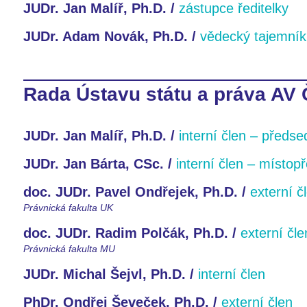
JUDr. Jan Malíř, Ph.D. /
zástupce ředitelky
JUDr. Adam Novák, Ph.D. /
vědecký tajemník
Rada Ústavu státu a práva AV ČR
JUDr. Jan Malíř, Ph.D. /
interní člen – předse
JUDr. Jan Bárta, CSc. /
interní člen – místop
doc. JUDr. Pavel Ondřejek, Ph.D. /
externí č
Právnická fakulta UK
doc. JUDr. Radim Polčák, Ph.D. /
externí čle
Právnická fakulta MU
JUDr. Michal Šejvl, Ph.D. /
interní člen
PhDr. Ondřej Ševeček, Ph.D. /
externí člen