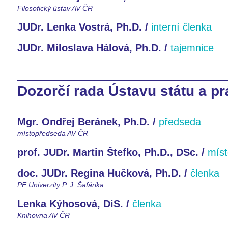
Filosofický ústav AV ČR
JUDr. Lenka Vostrá, Ph.D. /
interní členka
JUDr. Miloslava Hálová, Ph.D. /
tajemnice
Dozorčí rada Ústavu státu a prá
Mgr. Ondřej Beránek, Ph.D. /
předseda
místopředseda AV ČR
prof. JUDr. Martin Štefko, Ph.D., DSc. /
mís
doc. JUDr. Regina Hučková, Ph.D. /
členka
PF Univerzity P. J. Šafárika
Lenka Kýhosová, DiS. /
členka
Knihovna AV ČR