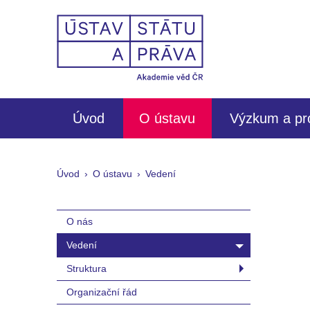
Úvod
O ústavu
Výzkum a pr
Úvod
O ústavu
Vedení
O nás
Vedení
Struktura
Organizační řád