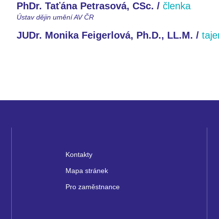
PhDr. Taťána Petrasová, CSc. /
členka
Ústav dějin umění AV ČR
JUDr. Monika Feigerlová, Ph.D., LL.M. /
taj
Kontakty
Mapa stránek
Pro zaměstnance