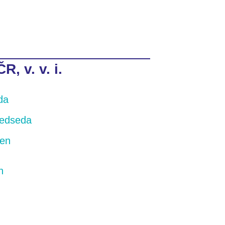
, v. v. i.
da
ředseda
len
n