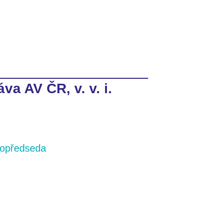
va AV ČR, v. v. i.
topředseda