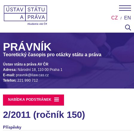
CZ
EN
PRÁVNÍK
Teoretický časopis pro otázky státu a práva
Ústav státu a práva AV ČR
Adresa:
Národní 18, 110 00 Praha 1
E-mail:
pravnik@ilaw.cas.cz
Telefon:
221 990 712
NABÍDKA PODSTRÁNEK
2/2011 (ročník 150)
Příspěvky