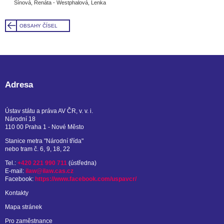
Šínová, Renáta - Westphalová, Lenka
OBSAHY ČÍSEL
Adresa
Ústav státu a práva AV ČR, v. v. i.
Národní 18
110 00 Praha 1 - Nové Město
Stanice metra "Národní třída"
nebo tram č. 6, 9, 18, 22
Tel.:
+420 221 990 711
(ústředna)
E-mail:
ilaw@ilaw.cas.cz
Facebook:
https://www.facebook.com/uspavcr/
Kontakty
Mapa stránek
Pro zaměstnance