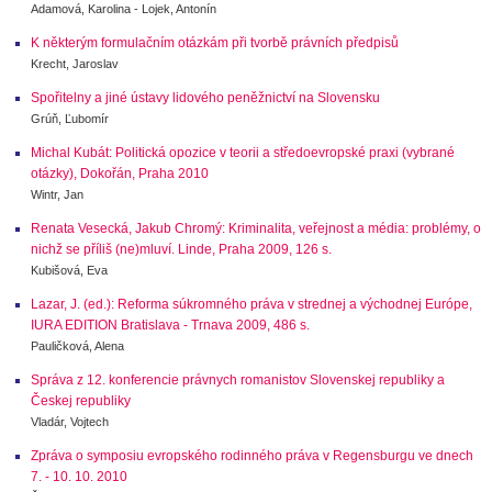
Adamová, Karolina - Lojek, Antonín
K některým formulačním otázkám při tvorbě právních předpisů
Krecht, Jaroslav
Spořitelny a jiné ústavy lidového peněžnictví na Slovensku
Grúň, Ľubomír
Michal Kubát: Politická opozice v teorii a středoevropské praxi (vybrané
otázky), Dokořán, Praha 2010
Wintr, Jan
Renata Vesecká, Jakub Chromý: Kriminalita, veřejnost a média: problémy, o
nichž se příliš (ne)mluví. Linde, Praha 2009, 126 s.
Kubišová, Eva
Lazar, J. (ed.): Reforma súkromného práva v strednej a východnej Európe,
IURA EDITION Bratislava - Trnava 2009, 486 s.
Pauličková, Alena
Správa z 12. konferencie právnych romanistov Slovenskej republiky a
Českej republiky
Vladár, Vojtech
Zpráva o symposiu evropského rodinného práva v Regensburgu ve dnech
7. - 10. 10. 2010