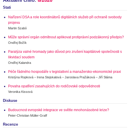
Aktuální číslo:
8/2026
Stati
Nařízení DSA a role koordinátorů digitálních služeb při ochraně svobody
projevu
Martin Szabó
Může správní orgán odmítnout aplikovat protiprávní podzákonný předpis?
Ondřej Božík
Paralýza valné hromady jako důvod pro zrušení kapitálové společnosti s
likvidací soudem
Ondřej Kalandra
Péče řádného hospodáře v legislativní a manažersko-ekonomické praxi
Kristýna Ropková – Irena Stejskalová – Jaroslava Pražáková – Jiří Sláma
Povaha opatření zasahujících do rodičovské odpovědnosti
Veronika Kissová
Diskuse
Budoucnost evropské integrace ve světle mnohonásobné krize?
Peter-Christian Müller-Graff
Recenze