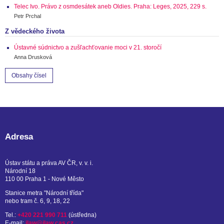
Telec Ivo. Právo z osmdesátek aneb Oldies. Praha: Leges, 2025, 229 s.
Petr Prchal
Z vědeckého života
Ústavné súdnictvo a zušľachťovanie moci v 21. storočí
Anna Drusková
Obsahy čísel
Adresa
Ústav státu a práva AV ČR, v. v. i.
Národní 18
110 00 Praha 1 - Nové Město
Stanice metra "Národní třída"
nebo tram č. 6, 9, 18, 22
Tel.:
+420 221 990 711
(ústředna)
E-mail:
ilaw@ilaw.cas.cz