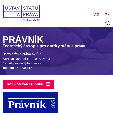
CZ
EN
PRÁVNÍK
Teoretický časopis pro otázky státu a práva
Ústav státu a práva AV ČR
Adresa:
Národní 18, 110 00 Praha 1
E-mail:
pravnik@ilaw.cas.cz
Telefon:
221 990 712
NABÍDKA PODSTRÁNEK