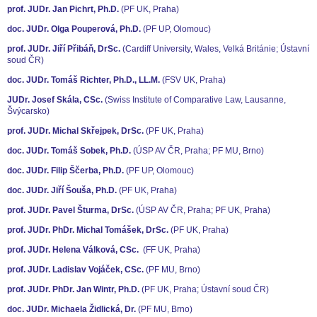
prof. JUDr. Jan Pichrt, Ph.D.
(PF UK, Praha)
doc. JUDr. Olga Pouperová, Ph.D.
(PF UP, Olomouc)
prof. JUDr. Jiří Přibáň, DrSc.
(Cardiff University, Wales, Velká Británie; Ústavní
soud ČR)
doc. JUDr. Tomáš Richter, Ph.D., LL.M.
(FSV UK, Praha)
JUDr. Josef Skála, CSc.
(Swiss Institute of Comparative Law, Lausanne,
Švýcarsko)
prof. JUDr. Michal Skřejpek, DrSc.
(PF UK, Praha)
doc. JUDr. Tomáš Sobek, Ph.D.
(ÚSP AV ČR, Praha; PF MU, Brno)
doc. JUDr. Filip Ščerba, Ph.D.
(PF UP, Olomouc)
doc. JUDr. Jiří Šouša, Ph.D.
(PF UK, Praha)
prof. JUDr. Pavel Šturma, DrSc.
(ÚSP AV ČR, Praha; PF UK, Praha)
prof. JUDr. PhDr. Michal Tomášek, DrSc.
(PF UK, Praha)
prof. JUDr. Helena Válková, CSc.
(FF UK, Praha)
prof. JUDr. Ladislav Vojáček, CSc.
(PF MU, Brno)
prof. JUDr. PhDr. Jan Wintr, Ph.D.
(PF UK, Praha; Ústavní soud ČR)
doc. JUDr. Michaela Židlická, Dr.
(PF MU, Brno)