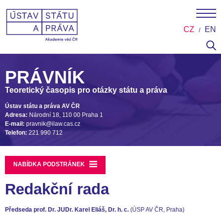
CZ
EN
PRÁVNÍK
Teoretický časopis pro otázky státu a práva
Ústav státu a práva AV ČR
Adresa:
Národní 18, 110 00 Praha 1
E-mail:
pravnik@ilaw.cas.cz
Telefon:
221 990 712
NABÍDKA PODSTRÁNEK
Redakční rada
Předseda
prof. Dr. JUDr. Karel Eliáš, Dr. h. c.
(ÚSP AV ČR, Praha)