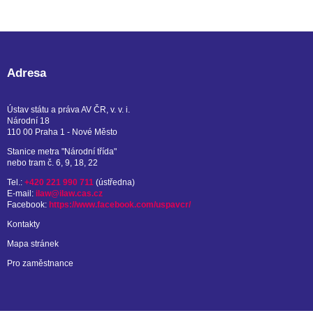
Adresa
Ústav státu a práva AV ČR, v. v. i.
Národní 18
110 00 Praha 1 - Nové Město
Stanice metra "Národní třída"
nebo tram č. 6, 9, 18, 22
Tel.:
+420 221 990 711
(ústředna)
E-mail:
ilaw@ilaw.cas.cz
Facebook:
https://www.facebook.com/uspavcr/
Kontakty
Mapa stránek
Pro zaměstnance