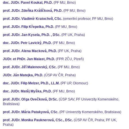
doc. JUDr. Pavel Koukal, Ph.D.
(PF MU, Brno)
prof. JUDr. Zdeňka Králíčková, Ph.D.
(PF MU, Brno)
prof. JUDr. Vladimír Kratochvíl, CSc.
(emeritní profesor, PF MU, Brno)
prof. JUDr. Filip Křepelka, Ph.D.
(PF MU, Brno)
prof. JUDr. Jan Kysela, Ph.D. , DSc.
(PF UK, Praha)
doc. JUDr. Petr Lavický, Ph.D.
(PF MU, Brno)
prof. JUDr. Alena Macková, Ph.D.
(PF UK, Praha)
JUDr. et PhDr. Jan Malast, Ph.D.
(FPR ZČU, Plzeň)
prof. JUDr. Jiří Malenovský, CSc.
(PF MU, Brno)
JUDr. Ján Matejka, Ph.D.
(ÚSP AV ČR, Praha)
doc. JUDr. Filip Melzer, Ph.D., LL.M.
(PF UP, Olomouc)
doc. JUDr. Matěj Myška, Ph.D.
(PF MU, Brno)
prof. JUDr. Oľga Ovečková, DrSc.
(ÚSP SAV, PF Univerzity Komenského,
Bratislava)
prof. JUDr. Mária Patakyová, CSc.
(PF Univerzity Komenského, Bratislava)
prof. JUDr. Monika Pauknerová, CSc., DSc.
(ÚSP AV ČR, Praha; PF UK,
Praha)