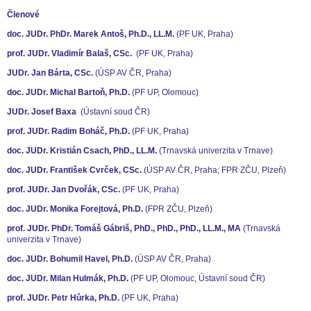
Členové
doc. JUDr. PhDr. Marek Antoš, Ph.D., LL.M.
(PF UK, Praha)
prof. JUDr. Vladimír Balaš, CSc.
(PF UK, Praha)
JUDr. Jan Bárta, CSc.
(ÚSP AV ČR, Praha)
doc. JUDr. Michal Bartoň, Ph.D.
(PF UP, Olomouc)
JUDr. Josef Baxa
(Ústavní soud ČR)
prof. JUDr. Radim Boháč, Ph.D.
(PF UK, Praha)
doc. JUDr. Kristián Csach, PhD., LL.M.
(Trnavská univerzita v Trnave)
doc. JUDr. František Cvrček, CSc.
(ÚSP AV ČR, Praha; FPR ZČU, Plzeň)
prof. JUDr. Jan Dvořák, CSc.
(PF UK, Praha)
doc. JUDr. Monika Forejtová, Ph.D.
(FPR ZČU, Plzeň)
prof. JUDr. PhDr. Tomáš Gábriš, PhD., PhD., PhD., LL.M., MA
(Trnavská
univerzita v Trnave)
doc. JUDr. Bohumil Havel, Ph.D.
(ÚSP AV ČR, Praha)
doc. JUDr. Milan Hulmák, Ph.D.
(PF UP, Olomouc, Ústavní soud ČR)
prof. JUDr. Petr Hůrka, Ph.D.
(PF UK, Praha)