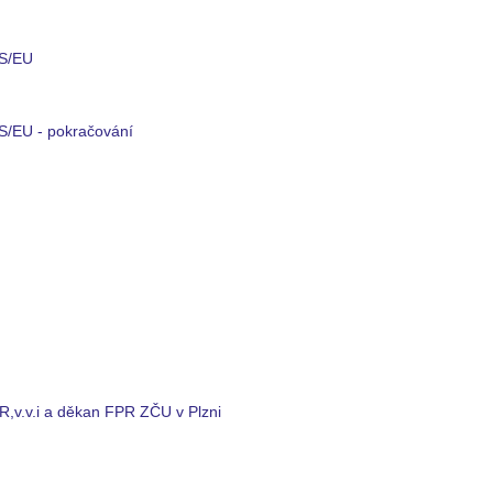
ES/EU
ES/EU - pokračování
ČR,v.v.i a děkan FPR ZČU v Plzni