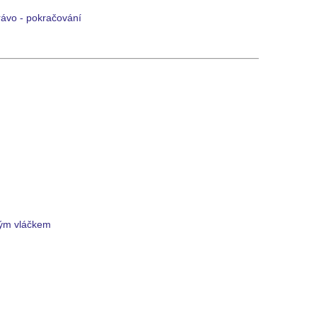
rávo - pokračování
vým vláčkem