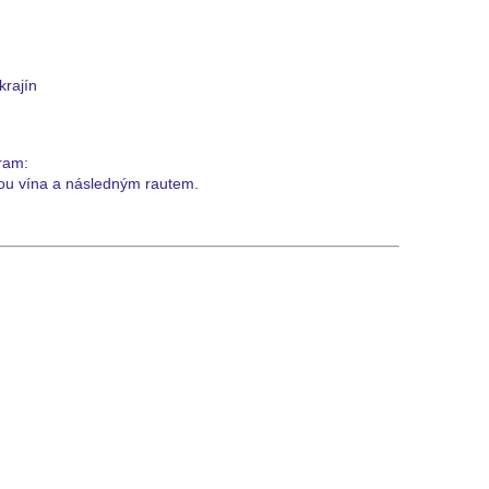
krajín
ram:
kou vína a následným rautem.