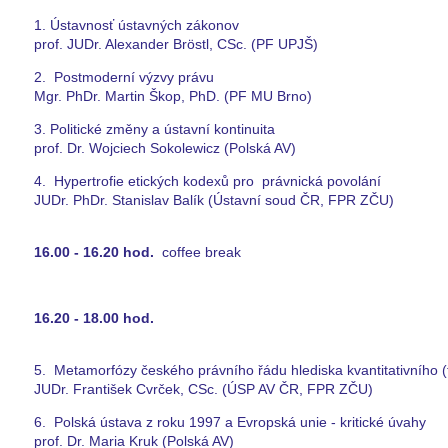
1. Ústavnosť ústavných zákonov
prof. JUDr. Alexander Bröstl, CSc. (PF UPJŠ)
2. Postmoderní výzvy právu
Mgr. PhDr. Martin Škop, PhD. (PF MU Brno)
3. Politické změny a ústavní kontinuita
prof. Dr. Wojciech Sokolewicz (Polská AV)
4. Hypertrofie etických kodexů pro právnická povolání
JUDr. PhDr. Stanislav Balík (Ústavní soud ČR, FPR ZČU)
16.00 - 16.20 hod.
coffee break
16.20 - 18.00 hod.
5. Metamorfózy českého právního řádu hlediska kvantitativního (
JUDr. František Cvrček, CSc. (ÚSP AV ČR, FPR ZČU)
6. Polská ústava z roku 1997 a Evropská unie - kritické úvahy
prof. Dr. Maria Kruk (Polská AV)