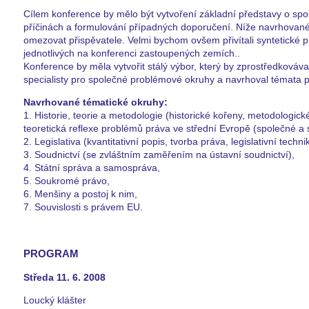
Cílem konference by mělo být vytvoření základní představy o sp
příčinách a formulování případných doporučení. Níže navrhované 
omezovat přispěvatele. Velmi bychom ovšem přivítali syntetické 
jednotlivých na konferenci zastoupených zemích..
Konference by měla vytvořit stálý výbor, který by zprostředková
specialisty pro společné problémové okruhy a navrhoval témata pr
Navrhované tématické okruhy:
1. Historie, teorie a metodologie (historické kořeny, metodologic
teoretická reflexe problémů práva ve střední Evropě (společné a s
2. Legislativa (kvantitativní popis, tvorba práva, legislativní technik
3. Soudnictví (se zvláštním zaměřením na ústavní soudnictví),
4. Státní správa a samospráva,
5. Soukromé právo,
6. Menšiny a postoj k nim,
7. Souvislosti s právem EU.
PROGRAM
Středa 11. 6. 2008
Loucký klášter