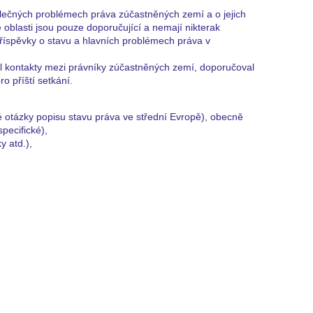
olečných problémech práva zúčastněných zemí a o jejich
oblasti jsou pouze doporučující a nemají nikterak
příspěvky o stavu a hlavních problémech práva v
val kontakty mezi právníky zúčastněných zemí, doporučoval
o příští setkání.
ké otázky popisu stavu práva ve střední Evropě), obecně
pecifické),
y atd.),