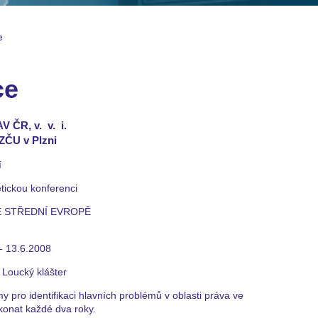
e
ce
V ČR, v. v. i.
 ZČU v Plzni
í
tickou konferenci
 STŘEDNÍ EVROPĚ
- 13.6.2008
 Loucký klášter
 pro identifikaci hlavních problémů v oblasti práva ve
konat každé dva roky.