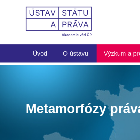
Úvod
O ústavu
Výzkum a pr
Metamorfózy práv