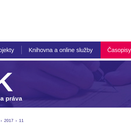
ojekty
Knihovna a online služby
Časopisy
K
 a práva
2017
11