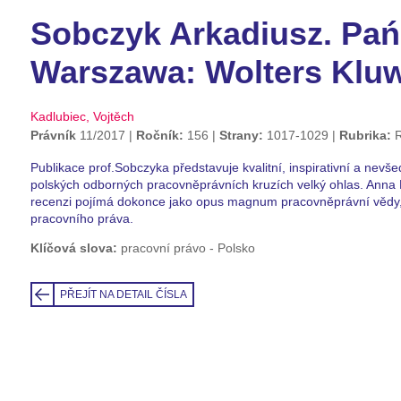
Sobczyk Arkadiusz. Pań
Warszawa: Wolters Kluwe
Kadlubiec, Vojtěch
Právník
11/2017
Ročník:
156
Strany:
1017-1029
Rubrika:
R
Publikace prof.Sobczyka představuje kvalitní, inspirativní a nevšed
polských odborných pracovněprávních kruzích velký ohlas. Anna Mu
recenzi pojímá dokonce jako opus magnum pracovněprávní vědy, 
pracovního práva.
Klíčová slova:
pracovní právo - Polsko
PŘEJÍT NA DETAIL ČÍSLA