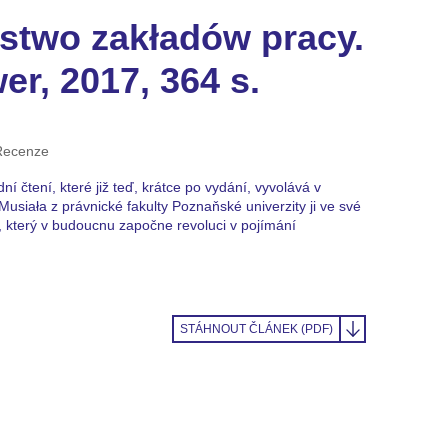
stwo zakładów pracy.
r, 2017, 364 s.
ecenze
ní čtení, které již teď, krátce po vydání, vyvolává v
siała z právnické fakulty Poznaňské univerzity ji ve své
který v budoucnu započne revoluci v pojímání
STÁHNOUT ČLÁNEK (PDF)