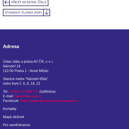
PŘEJÍT NA DETAIL ČÍSLA
STÁHNOUT ČLÁNEK (PDF)
Adresa
Ústav státu a práva AV ČR, v. v. i.
Národní 18
110 00 Praha 1 - Nové Město
Stanice metra "Národní třída"
nebo tram č. 6, 9, 18, 22
Tel.:
+420 221 990 711
(ústředna)
E-mail:
ilaw@ilaw.cas.cz
Facebook:
https://www.facebook.com/uspavcr/
Kontakty
Mapa stránek
Pro zaměstnance