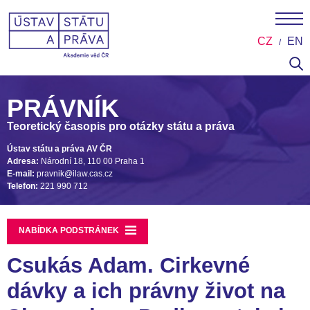
CZ
EN
PRÁVNÍK
Teoretický časopis pro otázky státu a práva
Ústav státu a práva AV ČR
Adresa:
Národní 18, 110 00 Praha 1
E-mail:
pravnik@ilaw.cas.cz
Telefon:
221 990 712
NABÍDKA PODSTRÁNEK
Csukás Adam. Cirkevné
dávky a ich právny život na