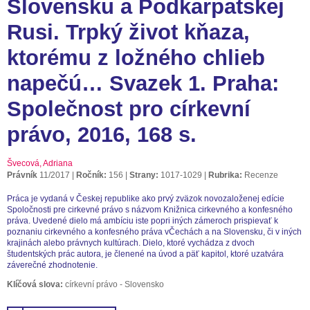
Slovensku a Podkarpatskej
Rusi. Trpký život kňaza,
ktorému z ložného chlieb
napečú… Svazek 1. Praha:
Společnost pro církevní
právo, 2016, 168 s.
Švecová, Adriana
Právník
11/2017
Ročník:
156
Strany:
1017-1029
Rubrika:
Recenze
Práca je vydaná v Českej republike ako prvý zväzok novozaloženej edície
Spoločnosti pre cirkevné právo s názvom Knižnica cirkevného a konfesného
práva. Uvedené dielo má ambíciu iste popri iných zámeroch prispievať k
poznaniu cirkevného a konfesného práva vČechách a na Slovensku, či v iných
krajinách alebo právnych kultúrach. Dielo, ktoré vychádza z dvoch
študentských prác autora, je členené na úvod a päť kapitol, ktoré uzatvára
záverečné zhodnotenie.
Klíčová slova:
církevní právo - Slovensko