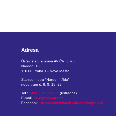
Adresa
Ústav státu a práva AV ČR, v. v. i.
Národní 18
110 00 Praha 1 - Nové Město
Stanice metra "Národní třída"
nebo tram č. 6, 9, 18, 22
Tel.:
+420 221 990 711
(ústředna)
E-mail:
ilaw@ilaw.cas.cz
Facebook:
https://www.facebook.com/uspavcr/