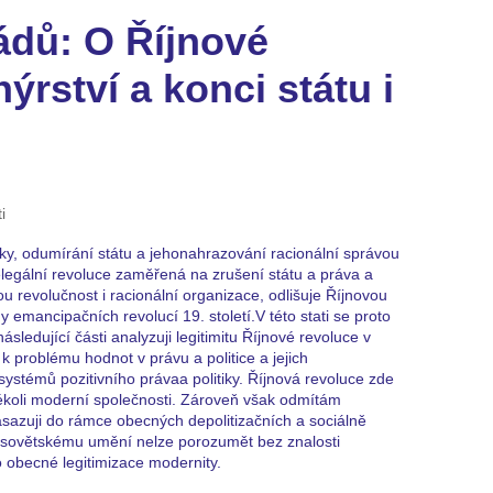
ádů: O Říjnové
ýrství a konci státu i
ti
tiky, odumírání státu a jehonahrazování racionální správou
nelegální revoluce zaměřená na zrušení státu a práva a
ou revolučnost i racionální organizace, odlišuje Říjnovou
ny emancipačních revolucí 19. století.V této stati se proto
sledující části analyzuji legitimitu Říjnové revoluce v
 problému hodnot v právu a politice a jejich
systémů pozitivního právaa politiky. Říjnová revoluce zde
rékoli moderní společnosti. Zároveň však odmítám
zasazuji do rámce obecných depolitizačních a sociálně
 sovětskému umění nelze porozumět bez znalosti
o obecné legitimizace modernity.