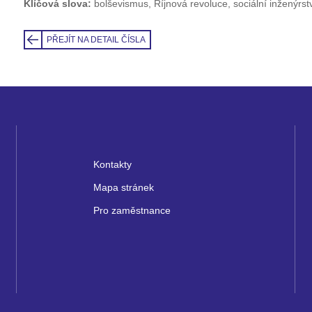
Klíčová slova:
bolševismus, Říjnová revoluce, sociální inženýrstv
PŘEJÍT NA DETAIL ČÍSLA
Kontakty
Mapa stránek
Pro zaměstnance