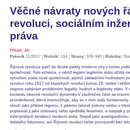
Věčné návraty nových ř
revoluci, sociálním inžen
práva
Přibáň, Jiří
Právník
11/2017
Ročník:
156
Strany:
939-948
Rubrika:
Sta
Říjnová revoluce patří do široké palety moderní víry v konec poli
společnosti. Toto schéma, v němž legální legitimitu státu střídá 
vytvoření zcela nové společnosti, jejímiž základními hodnotami js
revoluci roku 1917 od klasických revolucí konce 18. století i větši
nejprve zabývám problémem legality, hodnot a legitimity státu. V ná
kontextu obecné revoluční dynamiky.V závěrečné části se vracím k
proměnlivosti, která znemožňuje, aby se z nich staly fundamenty 
slouží jako příklad regresu, k jakému takové pokusy vedou v kte
popisovat ji jako izolovaný nebo ojedinělý fenomén, a naopak ji 
inženýrských tendencí moderní doby. Stejně jako avantgardnímu
italského futurismu, ani Říjnové revoluci nelze porozumět bez tét