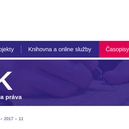
ojekty
Knihovna a online služby
Časopisy
K
 a práva
2017
11