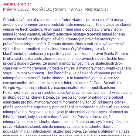
Jakub Dienstbier
Právník
6/2022
Ročník:
161
Strany:
497-527
Rubrika:
Stati
Článek se věnuje otázce, zda mimořádné vládnutí probíhá ve sféře práva,
anebo jde o fenomén ze své podstaty čistě mimoprávní. Této otázce se článek
věnuje ve třech částech. První část shrnuje spor o podstatu práva v teorii
mimořádného vládnutí, přičemž jednotlivé přístupy teoretiků mimořádného
vládnutí odvisí od příslušných závěrů jednotlivých právněteoretických a
právněfilosofických směrů. Z tohoto důvodu článek volí jako své teoretické
východisko normativní institucionalismus Oty Weinbergera a Neila
MacCormicka, obohacený o postřehy plánovací teorie právní Scotta Shapiro.
Druhá část článku proto zhodnotí pojem mimoprávnosti z pozic těchto teorií,
přičemž dojde k závěru, že pojem mimoprávnosti má ve skutečnosti dvojí
charakter – mimoprávnost v prostém smyslu a mimoprávnost v kvalifikovaném
smyslu (mimozákonnost). Třetí část článku je následně věnována prosté
mimoprávnosti mimořádného vládnutí, a to konkrétně jednak kritice tzv.
excepcionalistického decisionismu v interpretacích děl Carla Schmitta a
Giorgio Agambena, jednak tzv. excepcionalistického republikanismu.
Pozornost je věnována i problematice tzv. právních černých děr. U všech těchto
přístupů dochází článek k tomu, že nejsou schopny plnohodnotně obhájit
esenciální prostou mimoprávnost mimořádného vládnutí. Následně článek
přináší dodatečné argumenty proti chápání mimořádného vládnutí jako zcela
mimoprávního. Nejprve ukazuje, jaký je obecný vliv praktických informací na
lidská jednání, tedy i na mimořádné vládnutí. Posléze dovozuje, že
mimoprávnost mimořádného vládnutí není přijatelná pro systémový přístup k
právu. Nakonec článek odmítá mimoprávnost mimořádného vládnutí
poukázáním na institucionální skutečnost práva, zejména s ohledem na naše