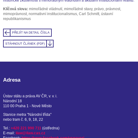
historické zkušenosti s mimořádným vládnutím a aktuální institucionální realitu.
Klíčová slova:
mimořádné vládnutí, mimořádné stavy, právo, právnost,
mimoprávnost, normativní institucionalismus, Carl Schmitt, ústavní
republikanismus
PŘEJÍT NA DETAIL ČÍSLA
STÁHNOUT ČLÁNEK (PDF)
Adresa
Ústav státu a práva AV ČR, v. v. i.
Národní 18
110 00 Praha 1 - Nové Město
Stanice metra "Národní třída"
nebo tram č. 6, 9, 18, 22
Tel.:
+420 221 990 711
(ústředna)
E-mail:
ilaw@ilaw.cas.cz
Facebook:
https://www.facebook.com/uspavcr/