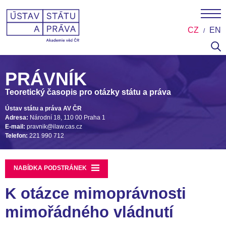
CZ
EN
PRÁVNÍK
Teoretický časopis pro otázky státu a práva
Ústav státu a práva AV ČR
Adresa:
Národní 18, 110 00 Praha 1
E-mail:
pravnik@ilaw.cas.cz
Telefon:
221 990 712
NABÍDKA PODSTRÁNEK
K otázce mimoprávnosti
mimořádného vládnutí