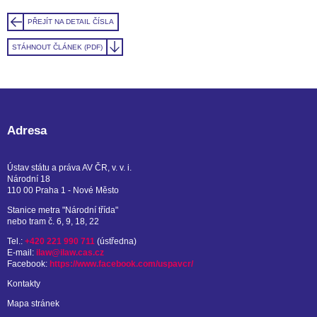
PŘEJÍT NA DETAIL ČÍSLA
STÁHNOUT ČLÁNEK (PDF)
Adresa
Ústav státu a práva AV ČR, v. v. i.
Národní 18
110 00 Praha 1 - Nové Město
Stanice metra "Národní třída"
nebo tram č. 6, 9, 18, 22
Tel.:
+420 221 990 711
(ústředna)
E-mail:
ilaw@ilaw.cas.cz
Facebook:
https://www.facebook.com/uspavcr/
Kontakty
Mapa stránek