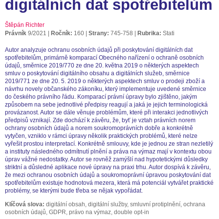
digitálních dat spotřebitelům
Štěpán Richter
Právník
9/2021
Ročník:
160
Strany:
745-758
Rubrika:
Stati
Autor analyzuje ochranu osobních údajů při poskytování digitálních dat
spotřebitelům, primárně komparací Obecného nařízení o ochraně osobních
údajů, směrnice 2019/770 ze dne 20. května 2019 o některých aspektech
smluv o poskytování digitálního obsahu a digitálních služeb, směrnice
2019/771 ze dne 20. 5. 2019 o některých aspektech smluv o prodeji zboží a
návrhu novely občanského zákoníku, který implementuje uvedené směrnice
do českého právního řádu. Komparací právní úpravy bylo zjištěno, jakým
způsobem na sebe jednotlivé předpisy reagují a jaká je jejich terminologická
provázanost. Autor se dále věnuje problémům, které při interakci jednotlivých
předpisů vznikají. Zde dochází k závěru, že, byť je vztah právních norem
ochrany osobních údajů a norem soukromoprávních dobře a konkrétně
vytyčen, vzniklo v rámci úpravy několik praktických problémů, které nelze
vyřešit prostou interpretací. Konkrétně smlouvy, kde je jednou ze stran nezletilý
a instituty následného odmítnutí plnění a práva na výmaz mají v kontextu obou
úprav vážné nedostatky. Autor se rovněž zamýšlí nad hypotetickými důsledky
striktní a důsledné aplikace nové úpravy na praxi trhu. Autor dospívá k závěru,
že mezi ochranou osobních údajů a soukromoprávní úpravou poskytování dat
spotřebitelům existuje hodnotová mezera, která má potenciál vytvářet praktické
problémy, se kterými bude třeba se nějak vypořádat.
Klíčová slova:
digitální obsah, digitální služby, smluvní protiplnění, ochrana
osobních údajů, GDPR, právo na výmaz, double opt-in