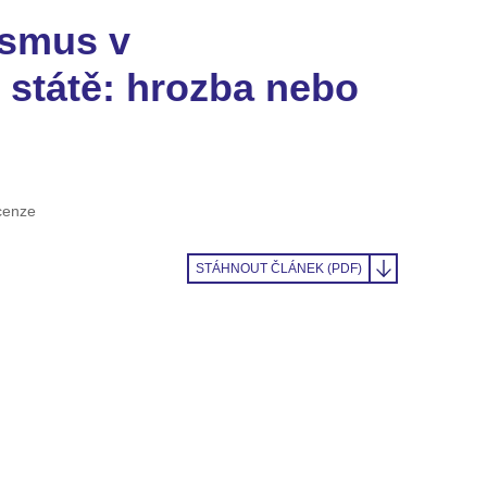
ismus v
státě: hrozba nebo
cenze
STÁHNOUT ČLÁNEK (PDF)