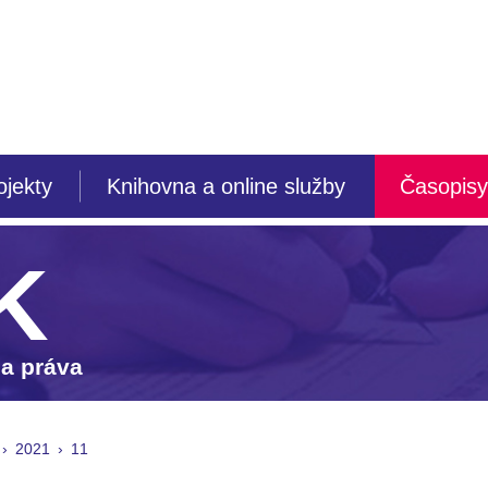
ojekty
Knihovna a online služby
Časopisy
K
 a práva
2021
11