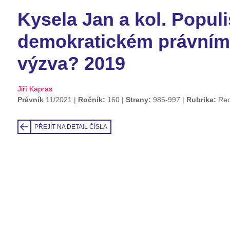
Kysela Jan a kol. Popul
demokratickém právním 
výzva? 2019
Jiří Kapras
Právník
11/2021
Ročník:
160
Strany:
985-997
Rubrika:
Re
PŘEJÍT NA DETAIL ČÍSLA