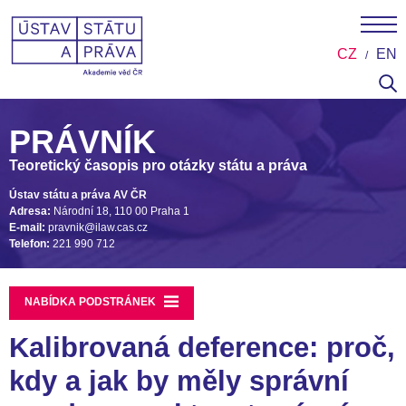
CZ
EN
PRÁVNÍK
Teoretický časopis pro otázky státu a práva
Ústav státu a práva AV ČR
Adresa:
Národní 18, 110 00 Praha 1
E-mail:
pravnik@ilaw.cas.cz
Telefon:
221 990 712
NABÍDKA PODSTRÁNEK
Kalibrovaná deference: proč,
kdy a jak by měly správní