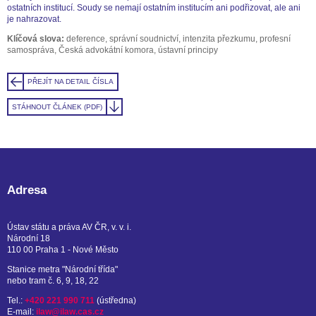
ostatních institucí. Soudy se nemají ostatním institucím ani podřizovat, ale ani
je nahrazovat.
Klíčová slova:
deference, správní soudnictví, intenzita přezkumu, profesní
samospráva, Česká advokátní komora, ústavní principy
PŘEJÍT NA DETAIL ČÍSLA
STÁHNOUT ČLÁNEK (PDF)
Adresa
Ústav státu a práva AV ČR, v. v. i.
Národní 18
110 00 Praha 1 - Nové Město
Stanice metra "Národní třída"
nebo tram č. 6, 9, 18, 22
Tel.:
+420 221 990 711
(ústředna)
E-mail:
ilaw@ilaw.cas.cz