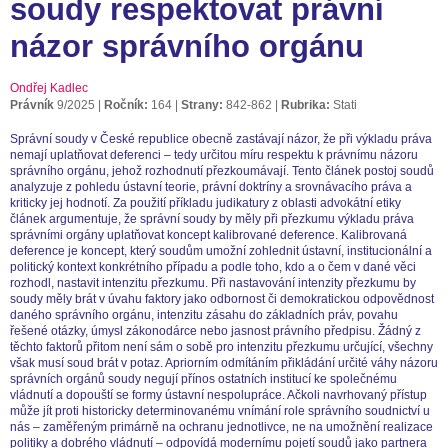
soudy respektovat právní
názor správního orgánu
Ondřej Kadlec
Právník
9/2025
Ročník:
164
Strany:
842-862
Rubrika:
Stati
Správní soudy v České republice obecně zastávají názor, že při výkladu práva
nemají uplatňovat deferenci – tedy určitou míru respektu k právnímu názoru
správního orgánu, jehož rozhodnutí přezkoumávají. Tento článek postoj soudů
analyzuje z pohledu ústavní teorie, právní doktríny a srovnávacího práva a
kriticky jej hodnotí. Za použití příkladu judikatury z oblasti advokátní etiky
článek argumentuje, že správní soudy by měly při přezkumu výkladu práva
správními orgány uplatňovat koncept kalibrované deference. Kalibrovaná
deference je koncept, který soudům umožní zohlednit ústavní, institucionální a
politický kontext konkrétního případu a podle toho, kdo a o čem v dané věci
rozhodl, nastavit intenzitu přezkumu. Při nastavování intenzity přezkumu by
soudy měly brát v úvahu faktory jako odbornost či demokratickou odpovědnost
daného správního orgánu, intenzitu zásahu do základních práv, povahu
řešené otázky, úmysl zákonodárce nebo jasnost právního předpisu. Žádný z
těchto faktorů přitom není sám o sobě pro intenzitu přezkumu určující, všechny
však musí soud brát v potaz. Apriorním odmítáním přikládání určité váhy názoru
správních orgánů soudy negují přínos ostatních institucí ke společnému
vládnutí a dopouští se formy ústavní nespolupráce. Ačkoli navrhovaný přístup
může jít proti historicky determinovanému vnímání role správního soudnictví u
nás – zaměřeným primárně na ochranu jednotlivce, ne na umožnění realizace
politiky a dobrého vládnutí – odpovídá modernímu pojetí soudů jako partnera