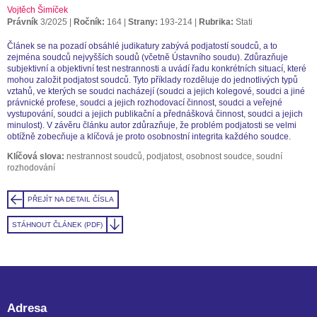
Vojtěch Šimíček
Právník
3/2025
Ročník:
164
Strany:
193-214
Rubrika:
Stati
Článek se na pozadí obsáhlé judikatury zabývá podjatostí soudců, a to
zejména soudců nejvyšších soudů (včetně Ústavního soudu). Zdůrazňuje
subjektivní a objektivní test nestrannosti a uvádí řadu konkrétních situací, které
mohou založit podjatost soudců. Tyto příklady rozděluje do jednotlivých typů
vztahů, ve kterých se soudci nacházejí (soudci a jejich kolegové, soudci a jiné
právnické profese, soudci a jejich rozhodovací činnost, soudci a veřejné
vystupování, soudci a jejich publikační a přednášková činnost, soudci a jejich
minulost). V závěru článku autor zdůrazňuje, že problém podjatosti se velmi
obtížně zobecňuje a klíčová je proto osobnostní integrita každého soudce.
Klíčová slova:
nestrannost soudců, podjatost, osobnost soudce, soudní
rozhodování
PŘEJÍT NA DETAIL ČÍSLA
STÁHNOUT ČLÁNEK (PDF)
Adresa