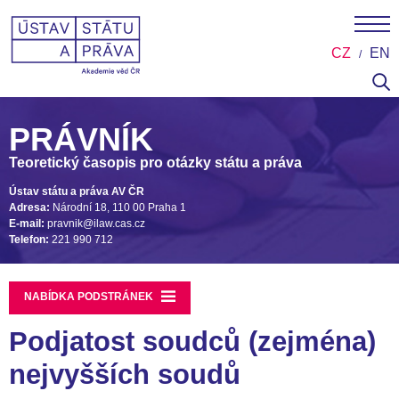
CZ
EN
PRÁVNÍK
Teoretický časopis pro otázky státu a práva
Ústav státu a práva AV ČR
Adresa:
Národní 18, 110 00 Praha 1
E-mail:
pravnik@ilaw.cas.cz
Telefon:
221 990 712
NABÍDKA PODSTRÁNEK
Podjatost soudců (zejména)
nejvyšších soudů