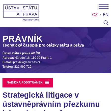
CZ
EN
PRÁVNÍK
Teoretický časopis pro otázky státu a práva
Ústav státu a práva AV ČR
Adresa:
Národní 18, 110 00 Praha 1
E-mail:
pravnik@ilaw.cas.cz
Telefon:
221 990 712
NABÍDKA PODSTRÁNEK
Strategická litigace v
ústavněprávním přezkumu