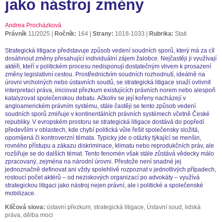
jako nástroj změny
Andrea Procházková
Právník
11/2025
Ročník:
164
Strany:
1018-1033
Rubrika:
Stati
Strategická litigace představuje způsob vedení soudních sporů, který má za cíl
dosáhnout změny přesahující individuální zájem žalobce. Nejčastěji ji využívají
aktéři, kteří v politickém procesu nedisponují dostatečným vlivem k prosazení
změny legislativní cestou. Prostřednictvím soudních rozhodnutí, ideálně na
úrovni vrcholných nebo ústavních soudů, se strategická litigace snaží ovlivnit
interpretaci práva, iniciovat přezkum existujících právních norem nebo alespoň
katalyzovat společenskou debatu. Ačkoliv se její kořeny nacházejí v
angloamerickém právním systému, stále častěji se tento způsob vedení
soudních sporů zmiňuje v kontinentálních právních systémech včetně České
republiky. V evropském prostoru se strategická litigace dostává do popředí
především v oblastech, kde chybí politická vůle řešit společensky složitá,
opomíjená či kontroverzní témata. Typicky jde o otázky týkající se menšin,
rovného přístupu a zákazu diskriminace, klimatu nebo reprodukčních práv, ale
rozšiřuje se do dalších témat. Tento fenomén však stále zůstává vědecky málo
zpracovaný, zejména na národní úrovni. Přestože není snadné jej
jednoznačně definovat ani vždy spolehlivě rozpoznat v jednotlivých případech,
rostoucí počet aktérů – od neziskových organizací po advokáty – využívá
strategickou litigaci jako nástroj nejen právní, ale i politické a společenské
mobilizace.
Klíčová slova:
ústavní přezkum, strategická litigace, Ústavní soud, lidská
práva, dělba moci