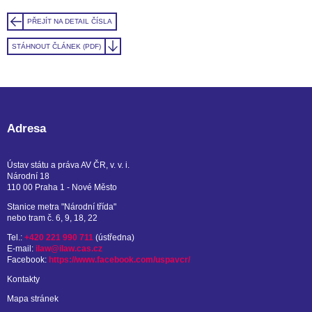
PŘEJÍT NA DETAIL ČÍSLA
STÁHNOUT ČLÁNEK (PDF)
Adresa
Ústav státu a práva AV ČR, v. v. i.
Národní 18
110 00 Praha 1 - Nové Město
Stanice metra "Národní třída"
nebo tram č. 6, 9, 18, 22
Tel.:
+420 221 990 711
(ústředna)
E-mail:
ilaw@ilaw.cas.cz
Facebook:
https://www.facebook.com/uspavcr/
Kontakty
Mapa stránek