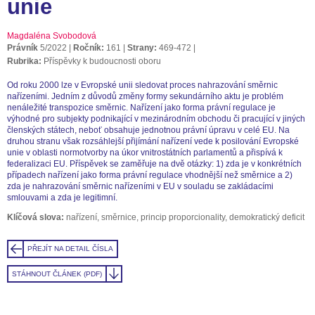
unie
Magdaléna Svobodová
Právník
5/2022
Ročník:
161
Strany:
469-472
Rubrika:
Příspěvky k budoucnosti oboru
Od roku 2000 lze v Evropské unii sledovat proces nahrazování směrnic
nařízeními. Jedním z důvodů změny formy sekundárního aktu je problém
nenáležité transpozice směrnic. Nařízení jako forma právní regulace je
výhodné pro subjekty podnikající v mezinárodním obchodu či pracující v jiných
členských státech, neboť obsahuje jednotnou právní úpravu v celé EU. Na
druhou stranu však rozsáhlejší přijímání nařízení vede k posilování Evropské
unie v oblasti normotvorby na úkor vnitrostátních parlamentů a přispívá k
federalizaci EU. Příspěvek se zaměřuje na dvě otázky: 1) zda je v konkrétních
případech nařízení jako forma právní regulace vhodnější než směrnice a 2)
zda je nahrazování směrnic nařízeními v EU v souladu se zakládacími
smlouvami a zda je legitimní.
Klíčová slova:
nařízení, směrnice, princip proporcionality, demokratický deficit
PŘEJÍT NA DETAIL ČÍSLA
STÁHNOUT ČLÁNEK (PDF)