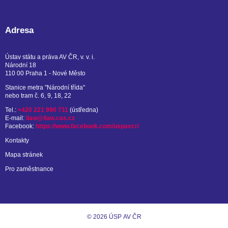
Adresa
Ústav státu a práva AV ČR, v. v. i.
Národní 18
110 00 Praha 1 - Nové Město
Stanice metra "Národní třída"
nebo tram č. 6, 9, 18, 22
Tel.:
+420 221 990 711
(ústředna)
E-mail:
ilaw@ilaw.cas.cz
Facebook:
https://www.facebook.com/uspavcr/
Kontakty
Mapa stránek
Pro zaměstnance
© 2026 ÚSP AV ČR