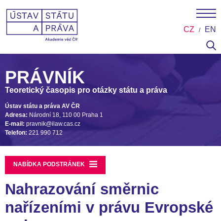
CZ
EN
PRÁVNÍK
Teoretický časopis pro otázky státu a práva
Ústav státu a práva AV ČR
Adresa:
Národní 18, 110 00 Praha 1
E-mail:
pravnik@ilaw.cas.cz
Telefon:
221 990 712
NABÍDKA PODSTRÁNEK
Nahrazování směrnic
nařízeními v právu Evropské