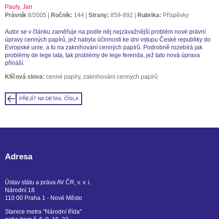
Pauly, Jan
Právník
8/2005
Ročník:
144
Strany:
859-892
Rubrika:
Příspěvky
Autor se v článku zaměřuje na podle něj nejzávažnější problém nové právní
úpravy cenných papírů, jež nabyla účinnosti ke dni vstupu České republiky do
Evropské unie, a to na zaknihování cenných papírů. Podrobně rozebírá jak
problémy de lege lata, tak problémy de lege ferenda, jež tato nová úprava
přináší.
Klíčová slova:
cenné papíry, zaknihování cenných papírů
PŘEJÍT NA DETAIL ČÍSLA
Adresa
Ústav státu a práva AV ČR, v. v. i.
Národní 18
110 00 Praha 1 - Nové Město
Stanice metra "Národní třída"