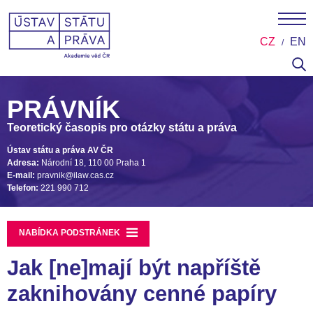
CZ
EN
PRÁVNÍK
Teoretický časopis pro otázky státu a práva
Ústav státu a práva AV ČR
Adresa:
Národní 18, 110 00 Praha 1
E-mail:
pravnik@ilaw.cas.cz
Telefon:
221 990 712
NABÍDKA PODSTRÁNEK
Jak [ne]mají být napříště
zaknihovány cenné papíry