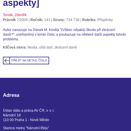
aspekty]
Sovák, Zdeněk
Právník
7/2004
Ročník:
143
Strany:
734-738
Rubrika:
Příspěvky
Autor navazuje na článek M. Kindla "(Vůbec nějaká) škoda při zkrácení
daně?", uveřejněný v tomto čísle, a poukazuje na některé další aspekty tohoto
problému.
Klíčová slova:
škoda, ušlá daň, zkrácení daně
PŘEJÍT NA DETAIL ČÍSLA
Adresa
Ústav státu a práva AV ČR, v. v. i.
Národní 18
110 00 Praha 1 - Nové Město
Stanice metra "Národní třída"