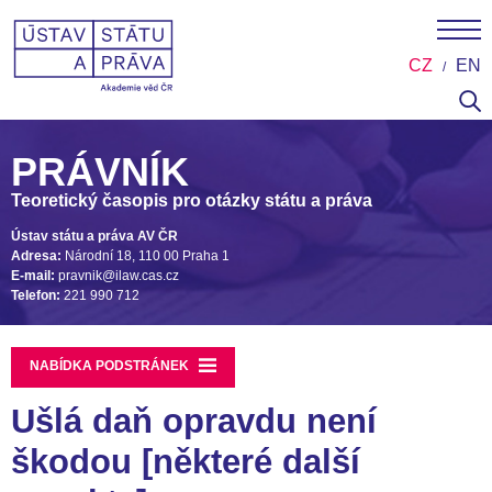
CZ
EN
PRÁVNÍK
Teoretický časopis pro otázky státu a práva
Ústav státu a práva AV ČR
Adresa:
Národní 18, 110 00 Praha 1
E-mail:
pravnik@ilaw.cas.cz
Telefon:
221 990 712
NABÍDKA PODSTRÁNEK
Ušlá daň opravdu není
škodou [některé další