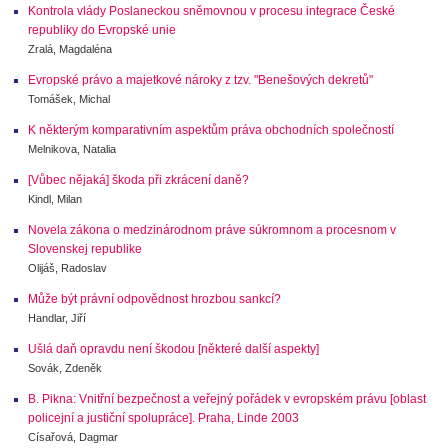
Kontrola vlády Poslaneckou sněmovnou v procesu integrace České
republiky do Evropské unie
Zralá, Magdaléna
Evropské právo a majetkové nároky z tzv. "Benešových dekretů"
Tomášek, Michal
K některým komparativním aspektům práva obchodních společností
Melnikova, Natalia
[Vůbec nějaká] škoda při zkrácení daně?
Kindl, Milan
Novela zákona o medzinárodnom práve súkromnom a procesnom v
Slovenskej republike
Olijáš, Radoslav
Může být právní odpovědnost hrozbou sankcí?
Handlar, Jiří
Ušlá daň opravdu není škodou [některé další aspekty]
Sovák, Zdeněk
B. Pikna: Vnitřní bezpečnost a veřejný pořádek v evropském právu [oblast
policejní a justiční spolupráce]. Praha, Linde 2003
Císařová, Dagmar