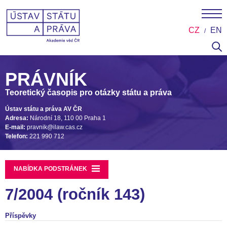
CZ
EN
PRÁVNÍK
Teoretický časopis pro otázky státu a práva
Ústav státu a práva AV ČR
Adresa:
Národní 18, 110 00 Praha 1
E-mail:
pravnik@ilaw.cas.cz
Telefon:
221 990 712
NABÍDKA PODSTRÁNEK
7/2004 (ročník 143)
Příspěvky