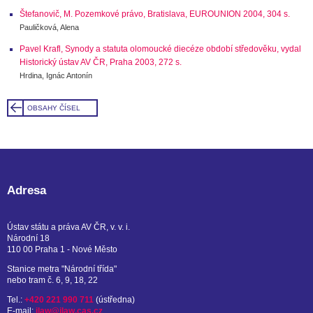
Štefanovič, M. Pozemkové právo, Bratislava, EUROUNION 2004, 304 s.
Pauličková, Alena
Pavel Krafl, Synody a statuta olomoucké diecéze období středověku, vydal
Historický ústav AV ČR, Praha 2003, 272 s.
Hrdina, Ignác Antonín
OBSAHY ČÍSEL
Adresa
Ústav státu a práva AV ČR, v. v. i.
Národní 18
110 00 Praha 1 - Nové Město
Stanice metra "Národní třída"
nebo tram č. 6, 9, 18, 22
Tel.:
+420 221 990 711
(ústředna)
E-mail:
ilaw@ilaw.cas.cz