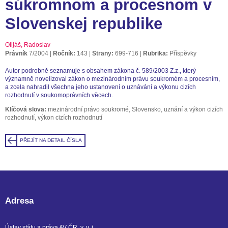
súkromnom a procesnom v
Slovenskej republike
Olijáš, Radoslav
Právník
7/2004
Ročník:
143
Strany:
699-716
Rubrika:
Příspěvky
Autor podrobně seznamuje s obsahem zákona č. 589/2003 Z.z., který
významně novelizoval zákon o mezinárodním právu soukromém a procesním,
a zcela nahradil všechna jeho ustanovení o uznávání a výkonu cizích
rozhodnutí v soukomoprávních věcech.
Klíčová slova:
mezinárodní právo soukromé, Slovensko, uznání a výkon cizích
rozhodnutí, výkon cizích rozhodnutí
PŘEJÍT NA DETAIL ČÍSLA
Adresa
Ústav státu a práva AV ČR, v. v. i.