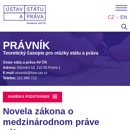
CZ
EN
PRÁVNÍK
Teoretický časopis pro otázky státu a práva
Ústav státu a práva AV ČR
Adresa:
Národní 18, 110 00 Praha 1
E-mail:
pravnik@ilaw.cas.cz
Telefon:
221 990 712
NABÍDKA PODSTRÁNEK
Novela zákona o
medzinárodnom práve