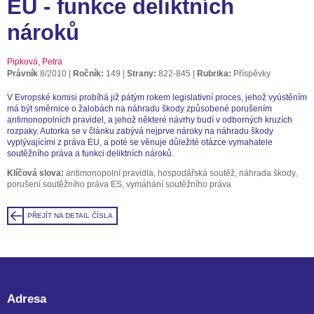
EU - funkce deliktních
nároků
Pipková, Petra
Právník
8/2010
Ročník:
149
Strany:
822-845
Rubrika:
Příspěvky
V Evropské komisi probíhá již pátým rokem legislativní proces, jehož vyústěním
má být směrnice o žalobách na náhradu škody způsobené porušením
antimonopolních pravidel, a jehož některé návrhy budí v odborných kruzích
rozpaky. Autorka se v článku zabývá nejprve nároky na náhradu škody
vyplývajícími z práva EU, a poté se věnuje důležité otázce vymahatele
soutěžního práva a funkci deliktních nároků.
Klíčová slova:
antimonopolní pravidla, hospodářská soutěž, náhrada škody,
porušení soutěžního práva ES, vymáhání soutěžního práva
PŘEJÍT NA DETAIL ČÍSLA
Adresa