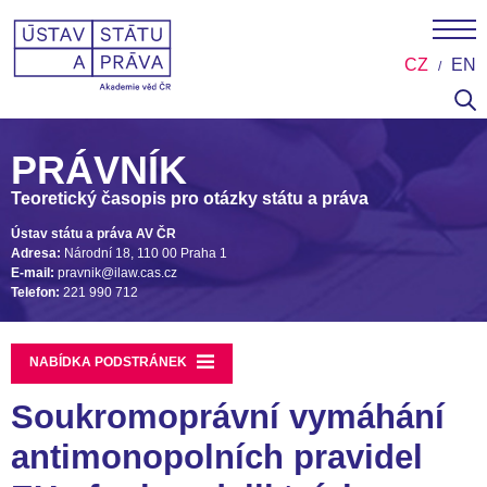
CZ
EN
PRÁVNÍK
Teoretický časopis pro otázky státu a práva
Ústav státu a práva AV ČR
Adresa:
Národní 18, 110 00 Praha 1
E-mail:
pravnik@ilaw.cas.cz
Telefon:
221 990 712
NABÍDKA PODSTRÁNEK
Soukromoprávní vymáhání
antimonopolních pravidel