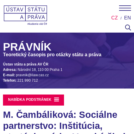
CZ
EN
PRÁVNÍK
Teoretický časopis pro otázky státu a práva
Ústav státu a práva AV ČR
Adresa:
Národní 18, 110 00 Praha 1
E-mail:
pravnik@ilaw.cas.cz
Telefon:
221 990 712
NABÍDKA PODSTRÁNEK
M. Čambáliková: Sociálne
partnerstvo: Inštitúcia,