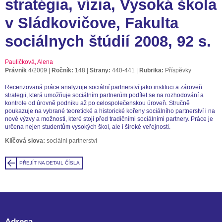
stratégia, vízia, Vysoká škola
v Sládkovičove, Fakulta
sociálnych štúdií 2008, 92 s.
Pauličková, Alena
Právník
4/2009
Ročník:
148
Strany:
440-441
Rubrika:
Příspěvky
Recenzovaná práce analyzuje sociální partnerství jako instituci a zároveň
strategii, která umožňuje sociálním partnerům podílet se na rozhodování a
kontrole od úrovně podniku až po celospolečenskou úroveň. Stručně
poukazuje na vybrané teoretické a historické kořeny sociálního partnerství i na
nové výzvy a možnosti, které stojí před tradičními sociálními partnery. Práce je
určena nejen studentům vysokých škol, ale i široké veřejnosti.
Klíčová slova:
sociální partnerství
PŘEJÍT NA DETAIL ČÍSLA
Adresa