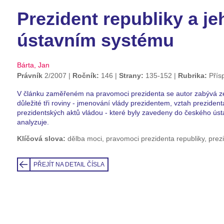
Prezident republiky a j
ústavním systému
Bárta, Jan
Právník
2/2007
Ročník:
146
Strany:
135-152
Rubrika:
Přís
V článku zaměřeném na pravomoci prezidenta se autor zabývá ze
důležité tři roviny - jmenování vlády prezidentem, vztah preziden
prezidentských aktů vládou - které byly zavedeny do českého ústa
analyzuje.
Klíčová slova:
dělba moci, pravomoci prezidenta republiky, prez
PŘEJÍT NA DETAIL ČÍSLA