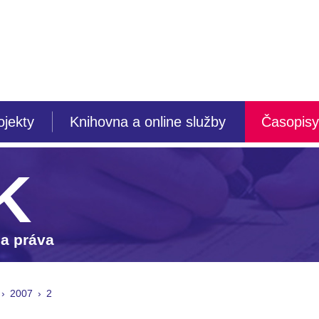
ojekty
Knihovna a online služby
Časopisy
K
 a práva
2007
2