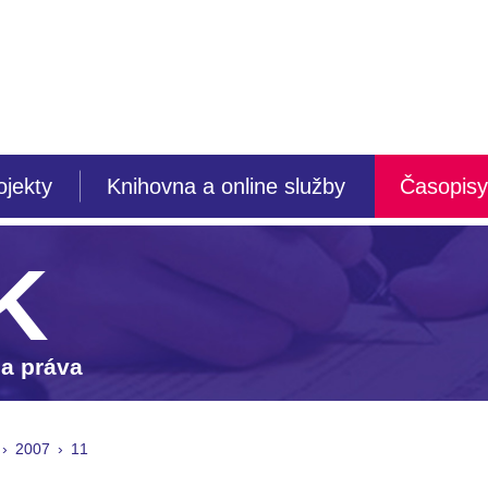
ojekty
Knihovna a online služby
Časopisy
K
 a práva
2007
11