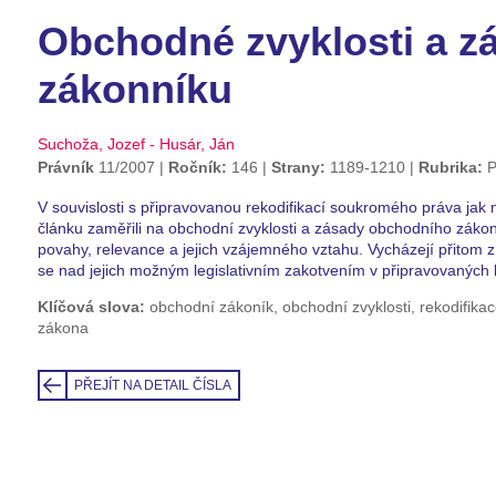
Obchodné zvyklosti a 
zákonníku
Suchoža, Jozef - Husár, Ján
Právník
11/2007
Ročník:
146
Strany:
1189-1210
Rubrika:
P
V souvislosti s připravovanou rekodifikací soukromého práva jak 
článku zaměřili na obchodní zvyklosti a zásady obchodního zákoní
povahy, relevance a jejich vzájemného vztahu. Vycházejí přitom 
se nad jejich možným legislativním zakotvením v připravovaných
Klíčová slova:
obchodní zákoník, obchodní zvyklosti, rekodifik
zákona
PŘEJÍT NA DETAIL ČÍSLA