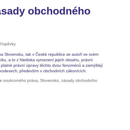
zásady obchodného
říspěvky
na Slovensku, tak v České republice se autoři ve svém
ku, a to z hlediska vymezení jejich obsahu, právní
z platné právní úpravy těchto dvou fenoménů a zamýšlejí
 kodexech, především v obchodních zákonících.
ace soukromého práva, Slovensko, zásady obchodního