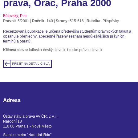
práva, Orac, Praha 2000
Bělovský, Petr
Právník
5/2001
Ročník:
140
Strany:
515-516
Rubrika:
Příspěvky
Recenzovaná publikace je určena především studentům právnických fakult a
obsahuje přehledný, abecedně řazený seznam nejdůležitějších právních
termínů a obratů.
Klíčová slova:
latinsko-český slovník, římské právo, slovník
PŘEJÍT NA DETAIL ČÍSLA
Adresa
Ústav státu a práva AV ČR, v. v. i.
Národní 18
110 00 Praha 1 - Nové Město
Stanice metra "Národní třída"