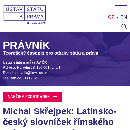
CZ
EN
PRÁVNÍK
Teoretický časopis pro otázky státu a práva
Ústav státu a práva AV ČR
Adresa:
Národní 18, 110 00 Praha 1
E-mail:
pravnik@ilaw.cas.cz
Telefon:
221 990 712
NABÍDKA PODSTRÁNEK
Michal Skřejpek: Latinsko-
český slovníček římského