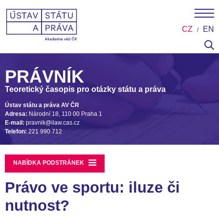
CZ
EN
PRÁVNÍK
Teoretický časopis pro otázky státu a práva
Ústav státu a práva AV ČR
Adresa:
Národní 18, 110 00 Praha 1
E-mail:
pravnik@ilaw.cas.cz
Telefon:
221 990 712
NABÍDKA PODSTRÁNEK
Právo ve sportu: iluze či
nutnost?