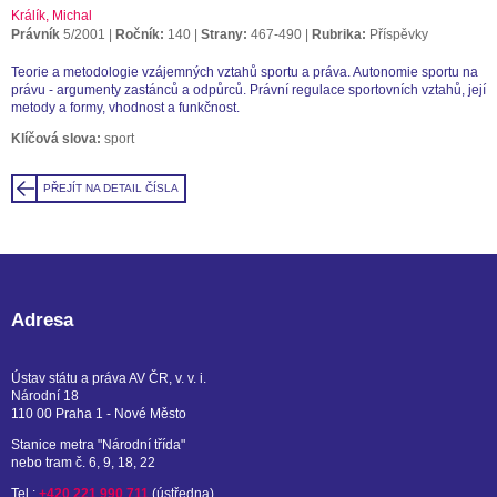
Králík, Michal
Právník
5/2001
Ročník:
140
Strany:
467-490
Rubrika:
Příspěvky
Teorie a metodologie vzájemných vztahů sportu a práva. Autonomie sportu na
právu - argumenty zastánců a odpůrců. Právní regulace sportovních vztahů, její
metody a formy, vhodnost a funkčnost.
Klíčová slova:
sport
PŘEJÍT NA DETAIL ČÍSLA
Adresa
Ústav státu a práva AV ČR, v. v. i.
Národní 18
110 00 Praha 1 - Nové Město
Stanice metra "Národní třída"
nebo tram č. 6, 9, 18, 22
Tel.:
+420 221 990 711
(ústředna)