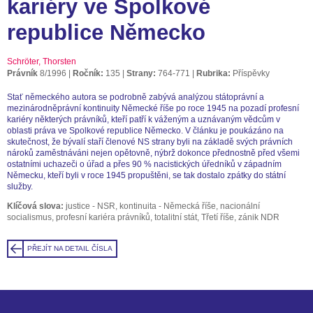
kariéry ve Spolkové
republice Německo
Schröter, Thorsten
Právník
8/1996
Ročník:
135
Strany:
764-771
Rubrika:
Příspěvky
Stať německého autora se podrobně zabývá analýzou státoprávní a
mezinárodněprávní kontinuity Německé říše po roce 1945 na pozadí profesní
kariéry některých právníků, kteří patří k váženým a uznávaným vědcům v
oblasti práva ve Spolkové republice Německo. V článku je poukázáno na
skutečnost, že bývalí staří členové NS strany byli na základě svých právních
nároků zaměstnáváni nejen opětovně, nýbrž dokonce přednostně před všemi
ostatními uchazeči o úřad a přes 90 % nacistických úředníků v západním
Německu, kteří byli v roce 1945 propuštěni, se tak dostalo zpátky do státní
služby.
Klíčová slova:
justice - NSR, kontinuita - Německá říše, nacionální
socialismus, profesní kariéra právníků, totalitní stát, Třetí říše, zánik NDR
PŘEJÍT NA DETAIL ČÍSLA