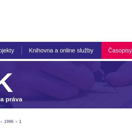
ojekty
Knihovna a online služby
Časopisy
K
 a práva
1996
1