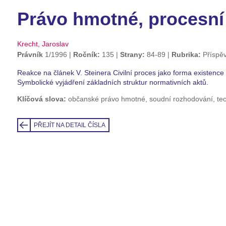
Právo hmotné, procesní
Krecht, Jaroslav
Právník
1/1996
Ročník:
135
Strany:
84-89
Rubrika:
Příspě
Reakce na článek V. Steinera Civilní proces jako forma existence 
Symbolické vyjádření základních struktur normativních aktů.
Klíčová slova:
občanské právo hmotné, soudní rozhodování, teor
PŘEJÍT NA DETAIL ČÍSLA