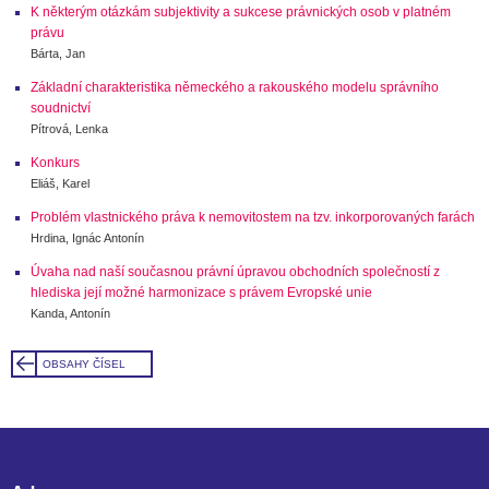
K některým otázkám subjektivity a sukcese právnických osob v platném
právu
Bárta, Jan
Základní charakteristika německého a rakouského modelu správního
soudnictví
Pítrová, Lenka
Konkurs
Eliáš, Karel
Problém vlastnického práva k nemovitostem na tzv. inkorporovaných farách
Hrdina, Ignác Antonín
Úvaha nad naší současnou právní úpravou obchodních společností z
hlediska její možné harmonizace s právem Evropské unie
Kanda, Antonín
OBSAHY ČÍSEL