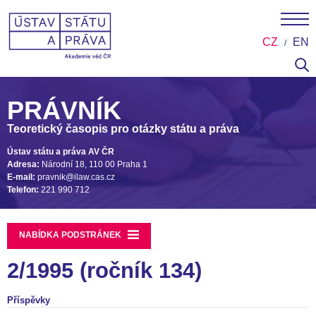
CZ
EN
PRÁVNÍK
Teoretický časopis pro otázky státu a práva
Ústav státu a práva AV ČR
Adresa:
Národní 18, 110 00 Praha 1
E-mail:
pravnik@ilaw.cas.cz
Telefon:
221 990 712
NABÍDKA PODSTRÁNEK
2/1995 (ročník 134)
Příspěvky