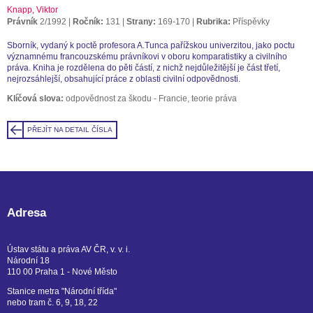
Knapp, Viktor
Právník
2/1992
Ročník:
131
Strany:
169-170
Rubrika:
Příspěvky
Sborník, vydaný k poctě profesora A.Tunca pařížskou univerzitou, jako poctu
významnému francouzskému právníkovi v oboru komparatistiky a civilního
práva. Kniha je rozdělena do pěti částí, z nichž nejdůležitější je část třetí,
nejrozsáhlejší, obsahující práce z oblasti civilní odpovědnosti.
Klíčová slova:
odpovědnost za škodu - Francie, teorie práva
PŘEJÍT NA DETAIL ČÍSLA
Adresa
Ústav státu a práva AV ČR, v. v. i.
Národní 18
110 00 Praha 1 - Nové Město
Stanice metra "Národní třída"
nebo tram č. 6, 9, 18, 22