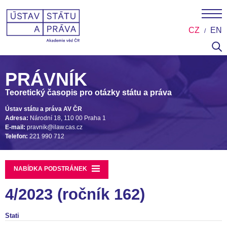
CZ
EN
PRÁVNÍK
Teoretický časopis pro otázky státu a práva
Ústav státu a práva AV ČR
Adresa:
Národní 18, 110 00 Praha 1
E-mail:
pravnik@ilaw.cas.cz
Telefon:
221 990 712
NABÍDKA PODSTRÁNEK
4/2023 (ročník 162)
Stati