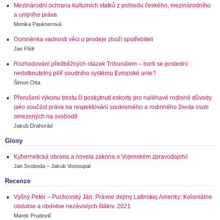
Mezinárodní ochrana kulturních statků z pohledu českého, mezinárodního
a unijního práva
Monika Pauknerová
Domněnka vadnosti věci u prodeje zboží spotřebiteli
Jan Flídr
Rozhodování předběžných otázek Tribunálem – bortí se poslední
nedotknutelný pilíř soudního systému Evropské unie?
Šimon Otta
Přerušení výkonu trestu či poskytnutí eskorty pro naléhavé rodinné důvody
jako součást práva na respektování soukromého a rodinného života osob
omezených na svobodě
Jakub Drahorád
Glosy
Kybernetická obrana a novela zákona o Vojenském zpravodajství
Jan Svoboda – Jakub Vostoupal
Recenze
Vyšný Peter – Puchovský Ján. Právne dejiny Latinskej Ameriky: Koloniálne
obdobie a obdobie nezávislých štátov. 2021
Marek Prudovič