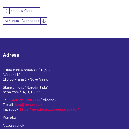
OBSAHY ČÍSEL
STÁHNOUT ČÍSLO (PDF)
Adresa
Ústav státu a práva AV ČR, v. v. i.
Národní 18
110 00 Praha 1 - Nové Město
Stanice metra "Národní třída"
nebo tram č. 6, 9, 18, 22
Tel.:
+420 221 990 711
(ústředna)
E-mail:
ilaw@ilaw.cas.cz
Facebook:
https://www.facebook.com/uspavcr/
Kontakty
Mapa stránek