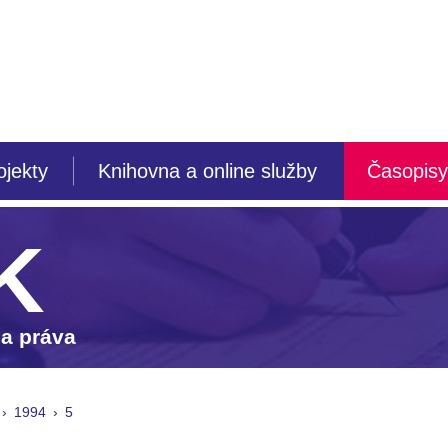
ojekty
Knihovna a online služby
Časopisy
K
 a práva
1994
5