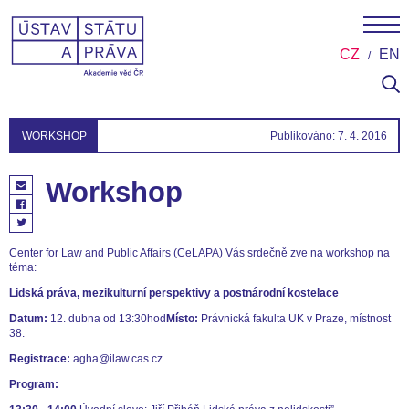
CZ
EN
WORKSHOP
Publikováno: 7. 4. 2016
Workshop
Center for Law and Public Affairs (CeLAPA) Vás srdečně zve na workshop na
téma:
Lidská práva, mezikulturní perspektivy a postnárodní kostelace
Datum:
12. dubna od 13:30hod
Místo:
Právnická fakulta UK v Praze, místnost
38.
Registrace:
agha@ilaw.cas.cz
Program: