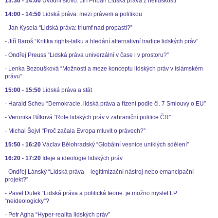
13:30 - 14:00
Úvodní slovo: Jiří Přibáň Lidská práva z nelidskosti”
14:00 - 14:50
Lidská práva: mezi právem a politikou
- Jan Kysela “Lidská práva: triumf nad propastí?”
- Jiří Baroš “Kritika rights-talku a hledání alternativní tradice lidských práv”
- Ondřej Preuss “Lidská práva univerzální v čase i v prostoru?”
- Lenka Bezoušková “Možnosti a meze konceptu lidských práv v islámském
právu”
15:00 - 15:50
Lidská práva a stát
- Harald Scheu “Demokracie, lidská práva a řízení podle čl. 7 Smlouvy o EU”
- Veronika Bílková “Role lidských práv v zahraniční politice ČR”
- Michal Šejvl “Proč začala Evropa mluvit o právech?”
15:50 - 16:20
Václav Bělohradský “Globální vesnice uniklých sdělení”
16:20 - 17:20
Ideje a ideologie lidských práv
- Ondřej Lánský “Lidská práva – legitimizační nástroj nebo emancipační
projekt?”
- Pavel Dufek “Lidská práva a politická teorie: je možno myslet LP
“neideologicky”?
- Petr Agha “Hyper-realita lidských práv”