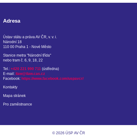
Adresa
Ústav státu a práva AV ČR, v. v. i.
Národní 18
110 00 Praha 1 - Nové Město
Stanice metra "Národní třída"
nebo tram č. 6, 9, 18, 22
Tel.:
+420 221 990 711
(ústředna)
E-mail:
ilaw@ilaw.cas.cz
Facebook:
https://www.facebook.com/uspavcr/
Kontakty
Mapa stránek
Pro zaměstnance
© 2026 ÚSP AV ČR