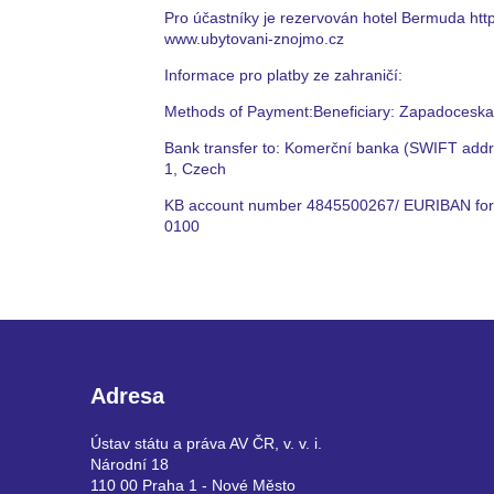
Pro účastníky je rezervován hotel Bermuda htt
www.ubytovani-znojmo.cz
Informace pro platby ze zahraničí:
Methods of Payment:Beneficiary: Zapadoceska un
Bank transfer to: Komerční banka (SWIFT ad
1, Czech
KB account number 4845500267/ EURIBAN fo
0100
Adresa
Ústav státu a práva AV ČR, v. v. i.
Národní 18
110 00 Praha 1 - Nové Město