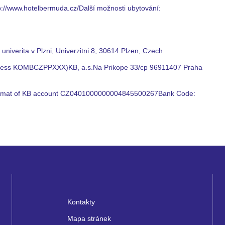
p://www.hotelbermuda.cz/Další možnosti ubytování:
iverita v Plzni, Univerzitni 8, 30614 Plzen, Czech
dress KOMBCZPPXXX)KB, a.s.Na Prikope 33/cp 96911407 Praha
rmat of KB account CZ0401000000004845500267Bank Code:
Kontakty
Mapa stránek