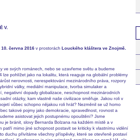
 V.
- 10. června 2016
v prostorách
Louckého kláštera ve Znojmě.
ley ve svých románech, nebo se uzavřeme světu a budeme
lze pohlížet jako na lokalitu, která reaguje na globální problémy
árůst nerovnosti, nerespektování mezinárodního práva, rozpory
hybridní války, mediální manipulace, tvorba simulaker a
ředí, negativní dopady globalizace, neschopnost mezinárodních
zásadní otázky, kam vlastně naše civilizace směřuje. Jakou roli v
m pojetí vůbec schopno nějakou roli hrát? Nezměnil se už homo
ec takové pojmy jako demokracie, spravedlnost, rovnost a
budeme asistovat jejich postupnému opouštění? Jsme
nu je bránit, slovy Bernarda Bolzana na každém místě a v
tří mimo jiné schopnost postavit se kriticky k vlastnímu vidění
to duchu přivítáme všechny příspěvky, které se otevřeně postaví
atření. Konference je sice primárně zaměřena na země V4, ale