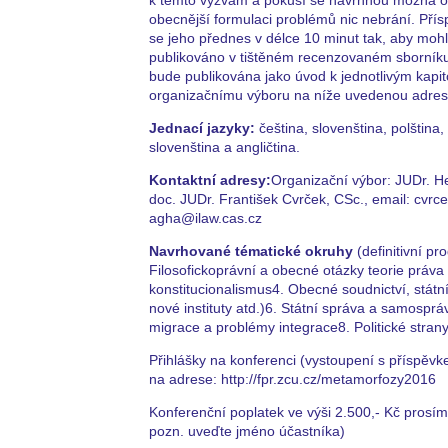
obecnější formulaci problémů nic nebrání. Pří
se jeho přednes v délce 10 minut tak, aby moh
publikováno v tištěném recenzovaném sborníku.
bude publikována jako úvod k jednotlivým kapit
organizačnímu výboru na níže uvedenou adresu
Jednací jazyky:
čeština, slovenština, polština
slovenština a angličtina.
Kontaktní adresy:
Organizační výbor: JUDr. 
doc. JUDr. František Cvrček, CSc., email: cvrc
agha@ilaw.cas.cz
Navrhované tématické okruhy
(definitivní p
Filosofickoprávní a obecné otázky teorie práva 
konstitucionalismus4. Obecné soudnictví, státní 
nové instituty atd.)6. Státní správa a samospr
migrace a problémy integrace8. Politické stra
Přihlášky na konferenci (vystoupení s příspěvk
na adrese: http://fpr.zcu.cz/metamorfozy2016
Konferenční poplatek ve výši 2.500,- Kč prosí
pozn. uveďte jméno účastníka)