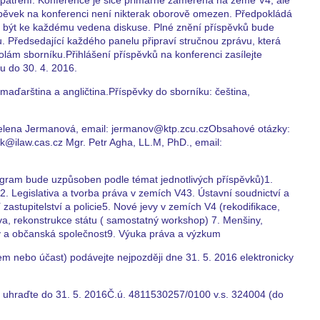
spěvek na konferenci není nikterak oborově omezen. Předpokládá
l být ke každému vedena diskuse. Plné znění příspěvků bude
 Předsedající každého panelu připraví stručnou zprávu, která
olám sborníku.Přihlášení příspěvků na konferenci zasílejte
 do 30. 4. 2016.
, maďarština a angličtina.Příspěvky do sborníku: čeština,
Helena Jermanová, email: jermanov@ktp.zcu.czObsahové otázky:
ek@ilaw.cas.cz Mgr. Petr Agha, LL.M, PhD., email:
rogram bude uzpůsoben podle témat jednotlivých příspěvků)1.
2. Legislativa a tvorba práva v zemích V43. Ústavní soudnictví a
zastupitelství a policie5. Nové jevy v zemích V4 (rekodifikace,
áva, rekonstrukce státu ( samostatný workshop) 7. Menšiny,
ny a občanská společnost9. Výuka práva a výzkum
em nebo účast) podávejte nejpozději dne 31. 5. 2016 elektronicky
m uhraďte do 31. 5. 2016Č.ú. 4811530257/0100 v.s. 324004 (do