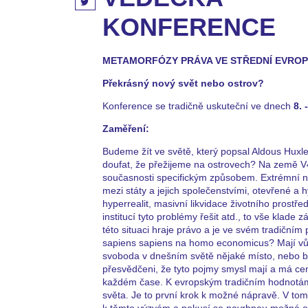
KONFERENCE
METAMORFÓZY PRÁVA VE STŘEDNÍ EVROPĚ
Překrásný nový svět nebo ostrov?
Konference se tradičně uskuteční ve dnech
8. 
Zaměření:
Budeme žít ve světě, který popsal Aldous Hux
doufat, že přežijeme na ostrovech? Na země V4 
současnosti specifickým způsobem. Extrémní n
mezi státy a jejich společenstvími, otevřené a 
hyperrealit, masivní likvidace životního prost
institucí tyto problémy řešit atd., to vše klade 
této situaci hraje právo a je ve svém tradiční
sapiens sapiens na homo economicus? Mají vůb
svoboda v dnešním světě nějaké místo, nebo 
přesvědčeni, že tyto pojmy smysl mají a má ce
každém čase. K evropským tradičním hodnotám pa
světa. Je to první krok k možné nápravě. V tom
k těmto výzvám a pokusí se navrhnou možná op