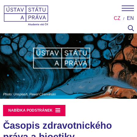
CZ
EN
Photo: Unsplash, Pawel Czerwinski
NABÍDKA PODSTRÁNEK
Časopis zdravotnického
práva a bioetiky