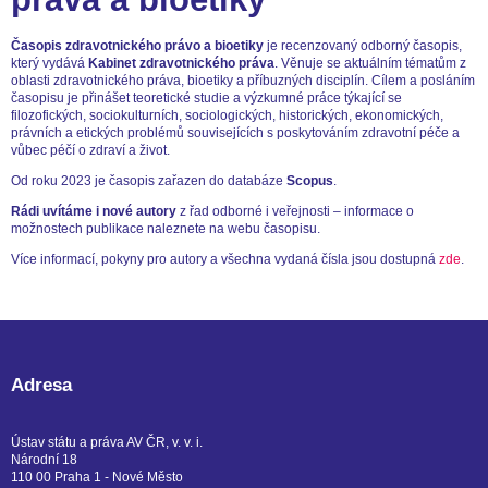
Časopis zdravotnického právo a bioetiky
je recenzovaný odborný časopis,
který vydává
Kabinet zdravotnického práva
. Věnuje se aktuálním tématům z
oblasti zdravotnického práva, bioetiky a příbuzných disciplín. Cílem a posláním
časopisu je přinášet teoretické studie a výzkumné práce týkající se
filozofických, sociokulturních, sociologických, historických, ekonomických,
právních a etických problémů souvisejících s poskytováním zdravotní péče a
vůbec péčí o zdraví a život.
Od roku 2023 je časopis zařazen do databáze
Scopus
.
Rádi uvítáme i nové autory
z řad odborné i veřejnosti – informace o
možnostech publikace naleznete na webu časopisu.
Více informací, pokyny pro autory a všechna vydaná čísla jsou dostupná
zde
.
Adresa
Ústav státu a práva AV ČR, v. v. i.
Národní 18
110 00 Praha 1 - Nové Město