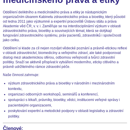
Oddělení deliktního a medicínského práva a etiky je nástupnickým
organizačním útvarem Kabinetu zdravotnického práva a bioetiky, který působil
od ledna 2011 jako výzkumné a expertní pracoviště Ústavu státu a práva
Akademie věd ČR, v. v. i. Zaměřuje se na interdisciplinární výzkum v oblasti
zdravotnického práva, bioetiky a souvisejících témat, která se dotýkají
fungování zdravotnického systému, práv pacientů, zdravotníků i společnosti
jako celku.
Oddělení si klade za cíl nejen rozvíjet vědecké poznání a právně-etickou reflexi
v oblasti zdravotnictví, biomedicíny a veřejného zdraví, ale také podporovat
dialog mezi akademickou sférou, odbornou veřejností a tvůrci zdravotní
politiky. Snaží se aktivně přispívat k vytváření moderního, eticky citlivého a
právně udržitelného rámce zdravotní péče.
Naše činnost zahrnuje:
výzkum zdravotnického práva a bioetiky v národním i mezinárodním
kontextu,
organizaci odborných workshopů, seminářů a konferencí,
spolupráci s lékaři, právníky, bioetiky, vědci, institucemi veřejné správy i
pacientskými organizacemi,
poskytování expertní a metodické podpory v oblasti legislativy a zdravotní
politiky.
Členové: