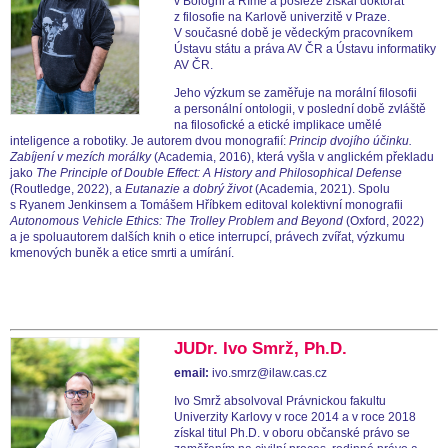
v Bologni a Římě a posléze získal doktorát
z filosofie na Karlově univerzitě v Praze.
V současné době je vědeckým pracovníkem
Ústavu státu a práva AV ČR a Ústavu informatiky
AV ČR.
Jeho výzkum se zaměřuje na morální filosofii
a personální ontologii, v poslední době zvláště
na filosofické a etické implikace umělé
inteligence a robotiky. Je autorem dvou monografií:
Princip dvojího účinku.
Zabíjení v mezích morálky
(Academia, 2016), která vyšla v anglickém překladu
jako
The Principle of Double Effect: A History and Philosophical Defense
(Routledge, 2022), a
Eutanazie a dobrý život
(Academia, 2021). Spolu
s Ryanem Jenkinsem a Tomášem Hříbkem editoval kolektivní monografii
Autonomous Vehicle Ethics: The Trolley Problem and Beyond
(Oxford, 2022)
a je spoluautorem dalších knih o etice interrupcí, právech zvířat, výzkumu
kmenových buněk a etice smrti a umírání.
JUDr. Ivo Smrž, Ph.D.
email:
ivo.smrz@ilaw.cas.cz
Ivo Smrž absolvoval Právnickou fakultu
Univerzity Karlovy v roce 2014 a v roce 2018
získal titul Ph.D. v oboru občanské právo se