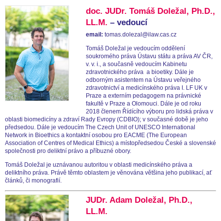
doc. JUDr. Tomáš Doležal, Ph.D.,
LL.M.
– vedoucí
email:
tomas.dolezal@ilaw.cas.cz
Tomáš Doležal je vedoucím oddělení
soukromého práva Ústavu státu a práva AV ČR,
v. v. i., a současně vedoucím Kabinetu
zdravotnického práva a bioetiky. Dále je
odborným asistentem na Ústavu veřejného
zdravotnictví a medicínského práva I. LF UK v
Praze a externím pedagogem na právnické
fakultě v Praze a Olomouci.
Dále je od roku
2018 členem Řídícího výboru pro lidská práva v
oblasti biomedicíny a zdraví Rady Evropy (CDBIO); v současné době je jeho
předsedou. Dále je vedoucím The Czech Unit of UNESCO International
Network in Bioethics a kontaktní osobou pro EACME (The European
Association of Centres of Medical Ethics) a místopředsedou České a slovenské
společnosti pro deliktní právo a příbuzné obory.
Tomáš Doležal je uznávanou autoritou v oblasti medicínského práva a
deliktního práva. Právě těmto oblastem je věnována většina jeho publikací, ať
článků, či monografií.
JUDr. Adam Doležal, Ph.D.,
LL.M.