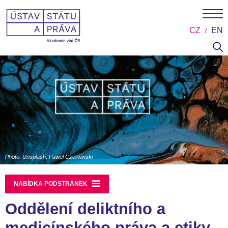
CZ
EN
Photo: Unsplash, Pawel Czerwinski
NABÍDKA PODSTRÁNEK
Oddělení deliktního a
medicínského práva a etiky