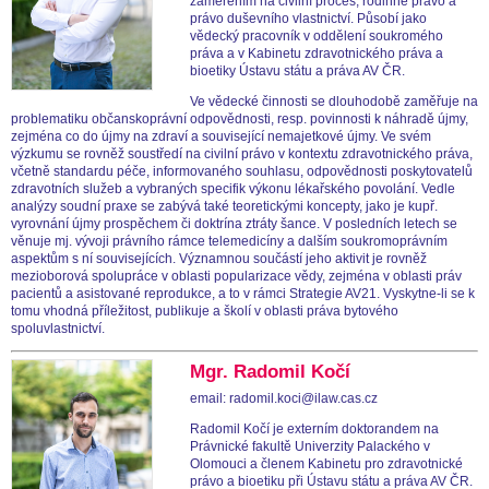
zaměřením na civilní proces, rodinné právo a
právo duševního vlastnictví. Působí jako
vědecký pracovník v oddělení soukromého
práva a v Kabinetu zdravotnického práva a
bioetiky Ústavu státu a práva AV ČR.
Ve vědecké činnosti se dlouhodobě zaměřuje na
problematiku občanskoprávní odpovědnosti, resp. povinnosti k náhradě újmy,
zejména co do újmy na zdraví a související nemajetkové újmy. Ve svém
výzkumu se rovněž soustředí na civilní právo v kontextu zdravotnického práva,
včetně standardu péče, informovaného souhlasu, odpovědnosti poskytovatelů
zdravotních služeb a vybraných specifik výkonu lékařského povolání. Vedle
analýzy soudní praxe se zabývá také teoretickými koncepty, jako je kupř.
vyrovnání újmy prospěchem či doktrína ztráty šance. V posledních letech se
věnuje mj. vývoji právního rámce telemedicíny a dalším soukromoprávním
aspektům s ní souvisejících. Významnou součástí jeho aktivit je rovněž
mezioborová spolupráce v oblasti popularizace vědy, zejména v oblasti práv
pacientů a asistované reprodukce, a to v rámci Strategie AV21. Vyskytne-li se k
tomu vhodná příležitost, publikuje a školí v oblasti práva bytového
spoluvlastnictví.
Mgr. Radomil Kočí
email:
radomil.koci@ilaw.cas.cz
Radomil Kočí je externím doktorandem na
Právnické fakultě Univerzity Palackého v
Olomouci a členem Kabinetu pro zdravotnické
právo a bioetiku při Ústavu státu a práva AV ČR.