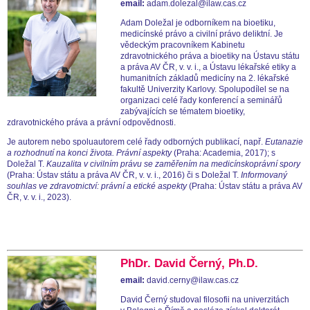
email:
adam.dolezal@ilaw.cas.cz
Adam Doležal je odborníkem na bioetiku,
medicínské právo a civilní právo deliktní. Je
vědeckým pracovníkem Kabinetu
zdravotnického práva a bioetiky na Ústavu státu
a práva AV ČR, v. v. i., a Ústavu lékařské etiky a
humanitních základů medicíny na 2. lékařské
fakultě Univerzity Karlovy. Spolupodílel se na
organizaci celé řady konferencí a seminářů
zabývajících se tématem bioetiky,
zdravotnického práva a právní odpovědnosti.
Je autorem nebo spoluautorem celé řady odborných publikací, např.
Eutanazie
a rozhodnutí na konci života. Právní aspekty
(Praha: Academia, 2017); s
Doležal T.
Kauzalita v civilním právu se zaměřením na medicínskoprávní spory
(Praha: Ústav státu a práva AV ČR, v. v. i., 2016) či s Doležal T.
Informovaný
souhlas ve zdravotnictví: právní a etické aspekty
(Praha: Ústav státu a práva AV
ČR, v. v. i., 2023).
PhDr. David Černý, Ph.D.
email:
david.cerny@ilaw.cas.cz
David Černý studoval filosofii na univerzitách