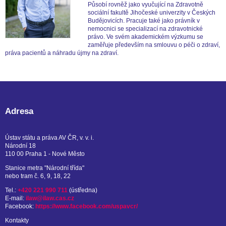
Působí rovněž jako vyučující na Zdravotně
sociální fakultě Jihočeské univerzity v Českých
Budějovicích. Pracuje také jako právník v
nemocnici se specializací na zdravotnické
právo. Ve svém akademickém výzkumu se
zaměřuje především na smlouvu o péči o zdraví,
práva pacientů a náhradu újmy na zdraví.
Adresa
Ústav státu a práva AV ČR, v. v. i.
Národní 18
110 00 Praha 1 - Nové Město
Stanice metra "Národní třída"
nebo tram č. 6, 9, 18, 22
Tel.:
+420 221 990 711
(ústředna)
E-mail:
ilaw@ilaw.cas.cz
Facebook:
https://www.facebook.com/uspavcr/
Kontakty