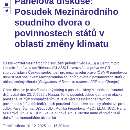
Panelová diskuse:
Posudek Mezinárodního
soudního dvora o
povinnostech států v
oblasti změny klimatu
Český komitét Mezinárodního sdružení právních věd (IALS) a Centrum pro
klimatické právo a udržitelnosti (CLASS) Ústavu státu a práva AV ČR
spolupořádají s Českou společností pro mezinárodní právo (ČSMP) panelovou
diskusi nad posudkem Mezinárodního soudního dvora o povinnostech států v
oblasti změny klimatu (
Obligations of States in respect of Climate Change
).
Cílem diskuse je otevřít odborný dialog o posudku, který Mezinárodní soudní
dvůr vydal dne 23. 7. 2025 v Haagu. Tento posudek odpovídá na dvě otázky
položené Valným shromážděním OSN ve věci mezinárodněprávních
povinností států a důsledků jejich porušení. Jednotlivé aspekty představí: prof.
JUDr. Pavel Šturma, DrSc.; JUDr. Monika Feigerlová, Ph.D., LL.M.; JUDr. Hana
Müllerová, Ph.D. a JUDr. Eva Balounová, Ph.D. Prostor bude věnován také
dotazům a komentářům účastníků.
Termín: středa 10. 12. 2025 | od 16:30 hod.