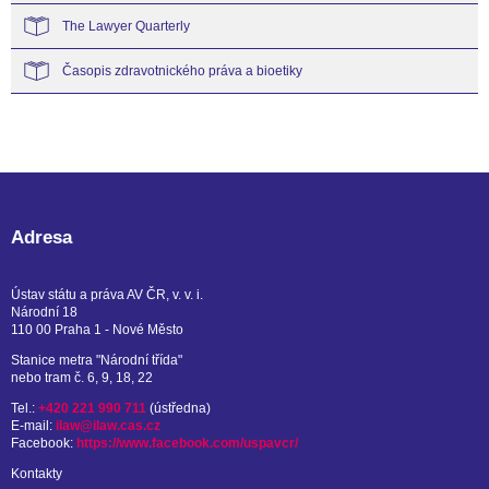
The Lawyer Quarterly
Časopis zdravotnického práva a bioetiky
Adresa
Ústav státu a práva AV ČR, v. v. i.
Národní 18
110 00 Praha 1 - Nové Město
Stanice metra "Národní třída"
nebo tram č. 6, 9, 18, 22
Tel.:
+420 221 990 711
(ústředna)
E-mail:
ilaw@ilaw.cas.cz
Facebook:
https://www.facebook.com/uspavcr/
Kontakty