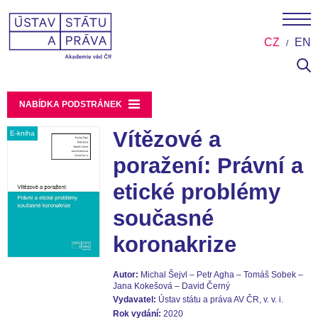
CZ
EN
NABÍDKA PODSTRÁNEK
Vítězové a
E-kniha
poražení: Právní a
etické problémy
současné
koronakrize
Autor:
Michal Šejvl – Petr Agha – Tomáš Sobek –
Jana Kokešová – David Černý
Vydavatel:
Ústav státu a práva AV ČR, v. v. i.
Rok vydání:
2020