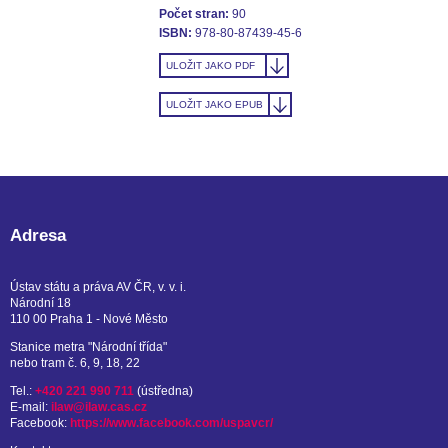
Počet stran:
90
ISBN:
978-80-87439-45-6
ULOŽIT JAKO PDF
ULOŽIT JAKO EPUB
Adresa
Ústav státu a práva AV ČR, v. v. i.
Národní 18
110 00 Praha 1 - Nové Město
Stanice metra "Národní třída"
nebo tram č. 6, 9, 18, 22
Tel.:
+420 221 990 711
(ústředna)
E-mail:
ilaw@ilaw.cas.cz
Facebook:
https://www.facebook.com/uspavcr/