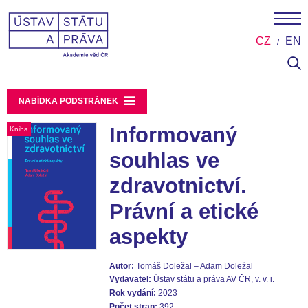
CZ
EN
NABÍDKA PODSTRÁNEK
Informovaný
Kniha
souhlas ve
zdravotnictví.
Právní a etické
aspekty
Autor:
Tomáš Doležal – Adam Doležal
Vydavatel:
Ústav státu a práva AV ČR, v. v. i.
Rok vydání:
2023
Počet stran:
392