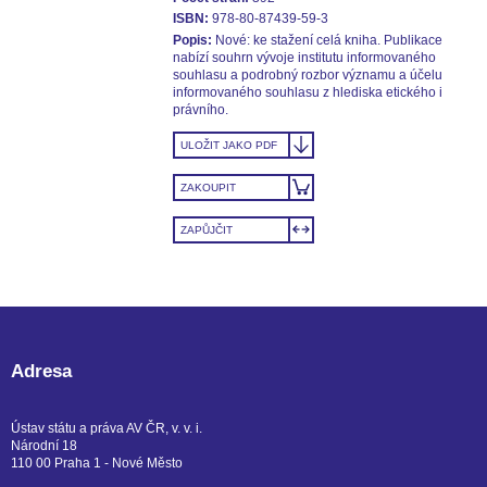
ISBN:
978-80-87439-59-3
Popis:
Nové: ke stažení celá kniha. Publikace
nabízí souhrn vývoje institutu informovaného
souhlasu a podrobný rozbor významu a účelu
informovaného souhlasu z hlediska etického i
právního.
ULOŽIT JAKO PDF
ZAKOUPIT
ZAPŮJČIT
Adresa
Ústav státu a práva AV ČR, v. v. i.
Národní 18
110 00 Praha 1 - Nové Město