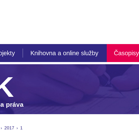
ojekty
Knihovna a online služby
Časopisy
K
 a práva
2017
1