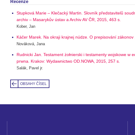
Recenze
Stupková Marie – Klečacký Martin. Slovník představitelů sou
archiv – Masarykův ústav a Archiv AV ČR, 2015, 463 s.
Kober, Jan
Káčer Marek. Na okraji krajnej núdze. O prepisování zákonov 
Nováková, Jana
Rudnicki Jan. Testament żołnierski i testamenty wojskowe w eu
prwna. Krakov: Wydawnictwo OD.NOWA, 2015, 257 s.
Salák, Pavel jr.
OBSAHY ČÍSEL