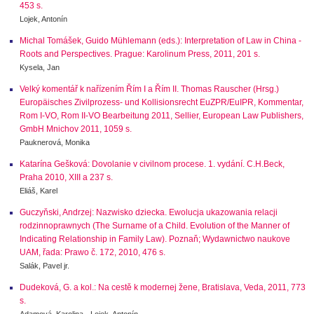
453 s.
Lojek, Antonín
Michal Tomášek, Guido Mühlemann (eds.): Interpretation of Law in China -
Roots and Perspectives. Prague: Karolinum Press, 2011, 201 s.
Kysela, Jan
Velký komentář k nařízením Řím I a Řím II. Thomas Rauscher (Hrsg.)
Europäisches Zivilprozess- und Kollisionsrecht EuZPR/EuIPR, Kommentar,
Rom I-VO, Rom II-VO Bearbeitung 2011, Sellier, European Law Publishers,
GmbH Mnichov 2011, 1059 s.
Pauknerová, Monika
Katarína Gešková: Dovolanie v civilnom procese. 1. vydání. C.H.Beck,
Praha 2010, XIII a 237 s.
Eliáš, Karel
Guczyňski, Andrzej: Nazwisko dziecka. Ewolucja ukazowania relacji
rodzinnoprawnych (The Surname of a Child. Evolution of the Manner of
Indicating Relationship in Family Law). Poznaň; Wydawnictwo naukove
UAM, řada: Prawo č. 172, 2010, 476 s.
Salák, Pavel jr.
Dudeková, G. a kol.: Na cestě k modernej žene, Bratislava, Veda, 2011, 773
s.
Adamová, Karolina - Lojek, Antonín