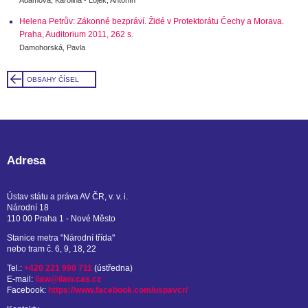
Helena Petrův: Zákonné bezpráví. Židé v Protektorátu Čechy a Morava.
Praha, Auditorium 2011, 262 s.
Damohorská, Pavla
OBSAHY ČÍSEL
Adresa
Ústav státu a práva AV ČR, v. v. i.
Národní 18
110 00 Praha 1 - Nové Město
Stanice metra "Národní třída"
nebo tram č. 6, 9, 18, 22
Tel.:
+420 221 990 711
(ústředna)
E-mail:
ilaw@ilaw.cas.cz
Facebook:
https://www.facebook.com/uspavcr/