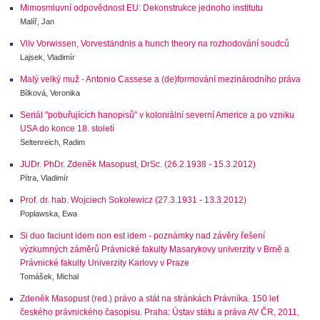
Mimosmluvní odpovědnost EU: Dekonstrukce jednoho institutu
Malíř, Jan
Vliv Vorwissen, Vorveständnis a hunch theory na rozhodování soudců
Lajsek, Vladimír
Malý velký muž - Antonio Cassese a (de)formování mezinárodního práva
Bílková, Veronika
Seriál "pobuřujících hanopisů" v koloniální severní Americe a po vzniku
USA do konce 18. století
Seltenreich, Radim
JUDr. PhDr. Zdeněk Masopust, DrSc. (26.2.1938 - 15.3.2012)
Pítra, Vladimír
Prof. dr. hab. Wojciech Sokolewicz (27.3.1931 - 13.3.2012)
Poplawska, Ewa
Si duo faciunt idem non est idem - poznámky nad závěry řešení
výzkumných záměrů Právnické fakulty Masarykovy univerzity v Brně a
Právnické fakulty Univerzity Karlovy v Praze
Tomášek, Michal
Zdeněk Masopust (red.) právo a stát na stránkách Právníka. 150 let
českého právnického časopisu. Praha: Ústav státu a práva AV ČR, 2011,