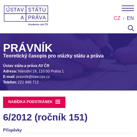
CZ
EN
PRÁVNÍK
Teoretický časopis pro otázky státu a práva
Ústav státu a práva AV ČR
Adresa:
Národní 18, 110 00 Praha 1
E-mail:
pravnik@ilaw.cas.cz
Telefon:
221 990 712
NABÍDKA PODSTRÁNEK
6/2012 (ročník 151)
Příspěvky