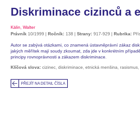
Diskriminace cizinců a 
Kälin, Walter
Právník
10/1999
Ročník:
138
Strany:
917-929
Rubrika:
Pří
Autor se zabývá otázkami, co znamená ústavněprávní zákaz diskr
jakých měřítek mají soudy zkoumat, zda jde v konkrétním případě 
principy rovnoprávnosti a zákazem diskriminace.
Klíčová slova:
cizinec, diskriminace, etnická menšina, rasismus,
PŘEJÍT NA DETAIL ČÍSLA