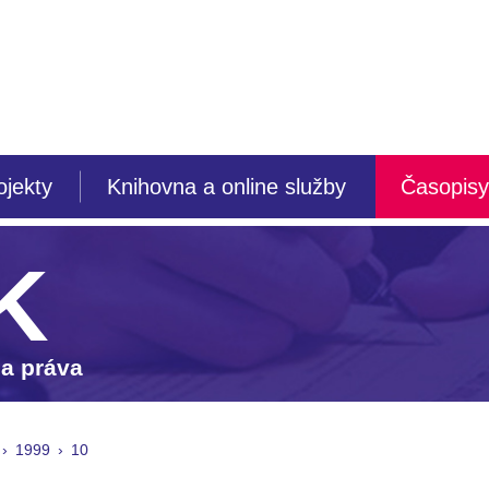
ojekty
Knihovna a online služby
Časopisy
K
 a práva
1999
10