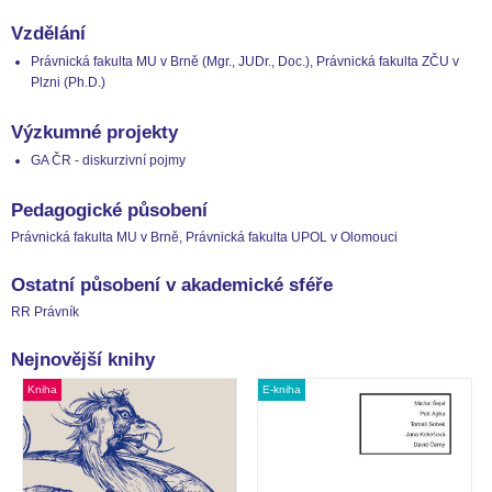
Vzdělání
Právnická fakulta MU v Brně (Mgr., JUDr., Doc.), Právnická fakulta ZČU v
Plzni (Ph.D.)
Výzkumné projekty
GA ČR - diskurzivní pojmy
Pedagogické působení
Právnická fakulta MU v Brně, Právnická fakulta UPOL v Olomouci
Ostatní působení v akademické sféře
RR Právník
Nejnovější knihy
Kniha
E-kniha