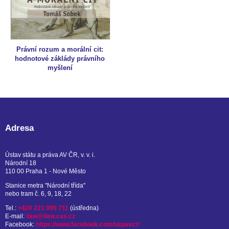
Právní rozum a morální cit:
hodnotové záklády právního
myšlení
Adresa
Ústav státu a práva AV ČR, v. v. i.
Národní 18
110 00 Praha 1 - Nové Město
Stanice metra "Národní třída"
nebo tram č. 6, 9, 18, 22
Tel.:
+420 221 990 711
(ústředna)
E-mail:
ilaw@ilaw.cas.cz
Facebook:
https://www.facebook.com/uspavcr/