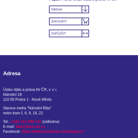
OBSAH
ZAKOUPIT
ZAPŮJČIT
Adresa
Ústav státu a práva AV ČR, v. v. i.
Národní 18
110 00 Praha 1 - Nové Město
Stanice metra "Národní třída"
nebo tram č. 6, 9, 18, 22
Tel.:
+420 221 990 711
(ústředna)
E-mail:
ilaw@ilaw.cas.cz
Facebook:
https://www.facebook.com/uspavcr/