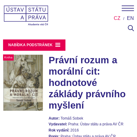
CZ
EN
NABÍDKA PODSTRÁNEK
Právní rozum a
Kniha
morální cit:
hodnotové
záklády právního
myšlení
Autor:
Tomáš Sobek
Vydavatel:
Praha: Ústav státu a práva AV ČR
Rok vydání:
2016
Popis:
Praha: Ústav státu a práva AV ČR