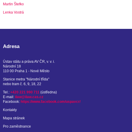
Martin Štefko
Lenka Vostrá
Adresa
Ústav státu a práva AV ČR, v. v. i.
Národní 18
110 00 Praha 1 - Nové Město
Stanice metra "Národní třída"
nebo tram č. 6, 9, 18, 22
Tel.:
+420 221 990 711
(ústředna)
E-mail:
ilaw@ilaw.cas.cz
Facebook:
https://www.facebook.com/uspavcr/
Kontakty
Mapa stránek
Pro zaměstnance