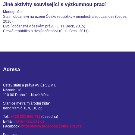
Jiné aktivity související s výzkumnou prací
Monografie:
Státní občanství na území České republiky v minulosti a současnosti (Leges,
2016)
Dvojí občanství v českém právu (C. H. Beck, 2015)
Česká republika a dvojí občanství (C. H. Beck, 2011)
Adresa
Ústav státu a práva AV ČR, v. v. i.
Národní 18
110 00 Praha 1 - Nové Město
Stanice metra "Národní třída"
nebo tram č. 6, 9, 18, 22
Tel.:
+420 221 990 711
(ústředna)
E-mail:
ilaw@ilaw.cas.cz
Facebook:
https://www.facebook.com/uspavcr/
Kontakty