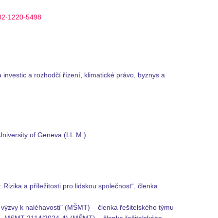
002-1220-5498
nvestic a rozhodčí řízení, klimatické právo, byznys a
University of Geneva (LL.M.)
Rizika a příležitosti pro lidskou společnost“, členka
výzvy k naléhavosti" (MŠMT) – členka řešitelského týmu