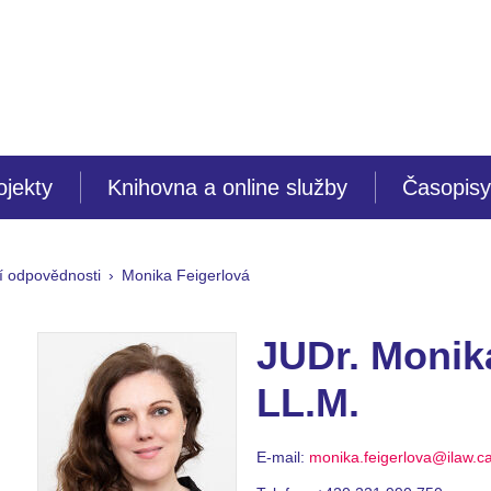
ojekty
Knihovna a online služby
Časopisy
í odpovědnosti
Monika Feigerlová
JUDr. Monika
LL.M.
E-mail:
monika.feigerlova@ilaw.c