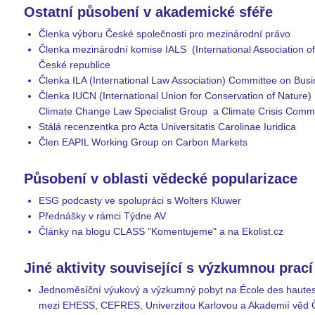
Ostatní působení v akademické sféře
Členka výboru České společnosti pro mezinárodní právo
Členka mezinárodní komise IALS (International Association o
České republice
Členka ILA (International Law Association) Committee on Bu
Členka IUCN (International Union for Conservation of Natur
Climate Change Law Specialist Group a Climate Crisis Comm
Stálá recenzentka pro Acta Universitatis Carolinae Iuridica
Člen EAPIL Working Group on Carbon Markets
Působení v oblasti vědecké popularizace
ESG podcasty ve spolupráci s Wolters Kluwer
Přednášky v rámci Týdne AV
Články na blogu CLASS "Komentujeme" a na Ekolist.cz
Jiné aktivity související s výzkumnou prací
Jednoměsíční výukový a výzkumný pobyt na École des hautes é
mezi EHESS, CEFRES, Univerzitou Karlovou a Akademií věd Če