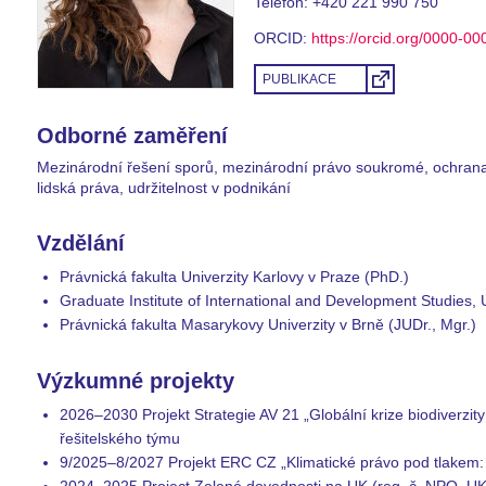
Telefon:
+420 221 990 750
ORCID:
https://orcid.org/0000-0
PUBLIKACE
Odborné zaměření
Mezinárodní řešení sporů, mezinárodní právo soukromé, ochrana i
lidská práva, udržitelnost v podnikání
Vzdělání
Právnická fakulta Univerzity Karlovy v Praze (PhD.)
Graduate Institute of International and Development Studies, 
Právnická fakulta Masarykovy Univerzity v Brně (JUDr., Mgr.)
Výzkumné projekty
2026–2030 Projekt Strategie AV 21 „Globální krize biodiverzity: 
řešitelského týmu
9/2025–8/2027 Projekt ERC CZ „Klimatické právo pod tlakem: 