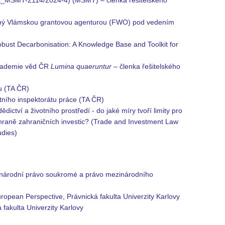
K_MSMT-2114/2024-4) (MŠMT) – členka řešitelského
ený Vlámskou grantovou agenturou (FWO) pod vedením
obust Decarbonisation: A Knowledge Base and Toolkit for
Akademie věd ČR
Lumina quaeruntur –
členka řešitelského
u (TA ČR)
tního inspektorátu práce (TA ČR)
ictví a životního prostředí - do jaké míry tvoří limity pro
ochraně zahraničních investic? (Trade and Investment Law
udies)
inárodní právo soukromé a právo mezinárodního
opean Perspective, Právnická fakulta Univerzity Karlovy
 fakulta Univerzity Karlovy