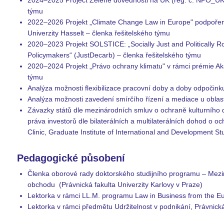
2024–2025 Project Zelené dovednosti na UK (reg. č. NPO_U
týmu
2022–2026 Projekt „Climate Change Law in Europe" podpoř
Univerzity Hasselt – členka řešitelského týmu
2020–2023 Projekt SOLSTICE: „Socially Just and Politically R
Policymakers“ (JustDecarb) – členka řešitelského týmu
2020–2024 Projekt „Právo ochrany klimatu" v rámci prémie 
týmu
Analýza možnosti flexibilizace pracovní doby a doby odpočink
Analýza možnosti zavedení smírčího řízení a mediace u oblas
Závazky států dle mezinárodních smluv o ochraně kulturního děd
práva investorů dle bilaterálních a multilaterálních dohod o 
Clinic, Graduate Institute of International and Development St
Pedagogické působení
Členka oborové rady doktorského studijního programu – Mez
obchodu (Právnická fakulta Univerzity Karlovy v Praze)
Lektorka v rámci LL.M. programu Law in Business from the Eur
Lektorka v rámci předmětu Udržitelnost v podnikání, Právnická