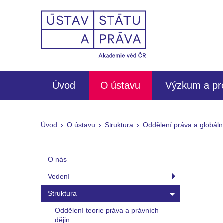
Úvod
O ústavu
Výzkum a pr
Úvod
O ústavu
Struktura
Oddělení práva a globáln
O nás
Vedení
Struktura
Oddělení teorie práva a právních
dějin