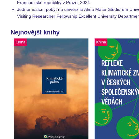
Francouzské republiky v Praze, 2024
Jednoměsíční pobyt na univerzitě Alma Mater Studiorum Univ
Visiting Researcher Fellowship Excellent University Departmen
Nejnovější knihy
Kniha
Kniha