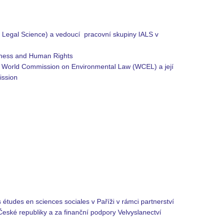
f Legal Science) a vedoucí pracovní skupiny IALS v
siness and Human Rights
e) World Commission on Environmental Law (WCEL) a její
ission
tudes en sciences sociales v Paříži v rámci partnerství
ské republiky a za finanční podpory Velvyslanectví