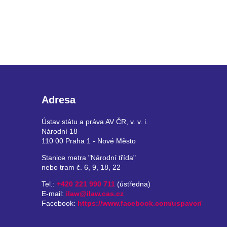
Adresa
Ústav státu a práva AV ČR, v. v. i.
Národní 18
110 00 Praha 1 - Nové Město
Stanice metra "Národní třída"
nebo tram č. 6, 9, 18, 22
Tel.:
+420 221 990 711
(ústředna)
E-mail:
ilaw@ilaw.cas.cz
Facebook:
https://www.facebook.com/uspavcr/