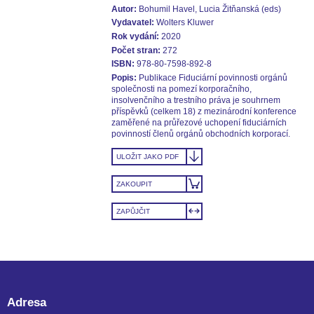
Autor:
Bohumil Havel, Lucia Žitňanská (eds)
Vydavatel:
Wolters Kluwer
Rok vydání:
2020
Počet stran:
272
ISBN:
978-80-7598-892-8
Popis:
Publikace Fiduciární povinnosti orgánů
společnosti na pomezí korporačního,
insolvenčního a trestního práva je souhrnem
příspěvků (celkem 18) z mezinárodní konference
zaměřené na průřezové uchopení fiduciárních
povinností členů orgánů obchodních korporací.
ULOŽIT JAKO PDF
ZAKOUPIT
ZAPŮJČIT
Adresa