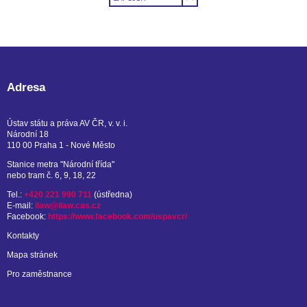
Adresa
Ústav státu a práva AV ČR, v. v. i.
Národní 18
110 00 Praha 1 - Nové Město
Stanice metra "Národní třída"
nebo tram č. 6, 9, 18, 22
Tel.:
+420 221 990 711
(ústředna)
E-mail:
ilaw@ilaw.cas.cz
Facebook:
https://www.facebook.com/uspavcr/
Kontakty
Mapa stránek
Pro zaměstnance