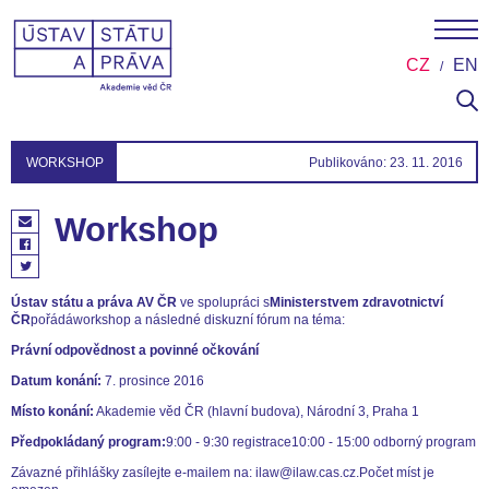
CZ
EN
WORKSHOP
Publikováno: 23. 11. 2016
Workshop
Ústav státu a práva AV ČR
ve spolupráci s
Ministerstvem zdravotnictví
ČR
pořádáworkshop a následné diskuzní fórum na téma:
Právní odpovědnost a povinné očkování
Datum konání:
7. prosince 2016
Místo konání:
Akademie věd ČR (hlavní budova), Národní 3, Praha 1
Předpokládaný program:
9:00 - 9:30 registrace10:00 - 15:00 odborný program
Závazné přihlášky zasílejte e-mailem na: ilaw@ilaw.cas.cz.Počet míst je