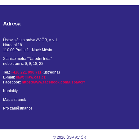
Adresa
Ústav státu a práva AV ČR, v. v. i.
Národní 18
110 00 Praha 1 - Nové Město
Stanice metra "Národní třída"
nebo tram č. 6, 9, 18, 22
Tel.:
+420 221 990 711
(ústředna)
E-mail:
ilaw@ilaw.cas.cz
Facebook:
https://www.facebook.com/uspavcr/
Kontakty
Mapa stránek
Pro zaměstnance
© 2026 ÚSP AV ČR